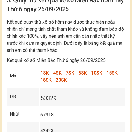
5. Quay thử kết quả xổ số Miền Bắc hôm nay
Thứ 6 ngày 26/09/2025
Kết quả quay thử xổ số hôm nay được thực hiện ngẫu
nhiên chỉ mang tính chất tham khảo và không đảm bảo độ
chính xác 100%, vậy nên anh em cần cân nhắc thật kỹ
trước khi đưa ra quyết định. Dưới đây là bảng kết quả mà
anh em có thể tham khảo:
Kết quả xổ số Miền Bắc Thứ 6 ngày 26/09/2025
1SK
-
4SK
-
7SK
-
8SK
-
10SK
-
15SK
-
Mã
18SK
-
20SK
ĐB
50329
Nhất
67918
42423