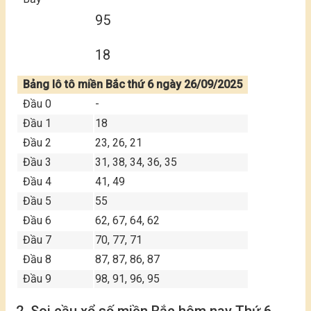
95
18
Bảng lô tô miền Bắc thứ 6 ngày 26/09/2025
Đầu 0
-
Đầu 1
18
Đầu 2
23
, 26, 21
Đầu 3
31, 38, 34, 36, 35
Đầu 4
41, 49
Đầu 5
55
Đầu 6
62, 67, 64, 62
Đầu 7
70, 77, 71
Đầu 8
87, 87, 86, 87
Đầu 9
98, 91, 96, 95