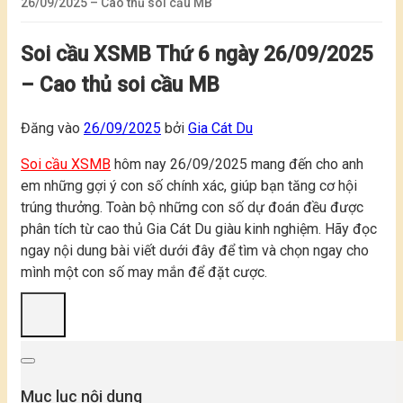
26/09/2025 – Cao thủ soi cầu MB
Soi cầu XSMB Thứ 6 ngày 26/09/2025
– Cao thủ soi cầu MB
Đăng vào
26/09/2025
bởi
Gia Cát Du
Soi cầu XSMB
hôm nay
26/09/2025
mang đến cho anh
em những gợi ý con số chính xác, giúp bạn tăng cơ hội
trúng thưởng. Toàn bộ những con số dự đoán đều được
phân tích từ cao thủ Gia Cát Du giàu kinh nghiệm. Hãy đọc
ngay nội dung bài viết dưới đây để tìm và chọn ngay cho
mình một con số may mắn để đặt cược.
Mục lục nội dung