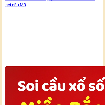
soi cầu MB