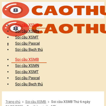
Bỏ
qua
nội
dung
Soi cầu XSMB
Soi cầu XSMN
Soi cầu XSMT
Soi cầu Pascal
Soi cầu Bạch thủ
Soi cầu XSMB
Soi cầu XSMN
Soi cầu XSMT
Soi cầu Pascal
Soi cầu Bạch thủ
Trang chủ
»
Soi cầu XSMB
»
Soi cầu XSMB Thứ 6 ngày