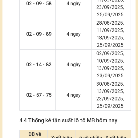
02 - 09 - 58
4 ngày
23/09/2025,
25/09/2025
28/08/2025,
11/09/2025,
02 - 09 - 89
4 ngày
18/09/2025,
25/09/2025
02/09/2025,
10/09/2025,
02 - 14 - 82
4 ngày
13/09/2025,
23/09/2025
30/08/2025,
13/09/2025,
02 - 57 - 75
4 ngày
23/09/2025,
25/09/2025
4.4 Thống kê tần suất lô tô MB hôm nay
ĐB về
Xuất hiện
Lô về nhiều
Xuất hiện