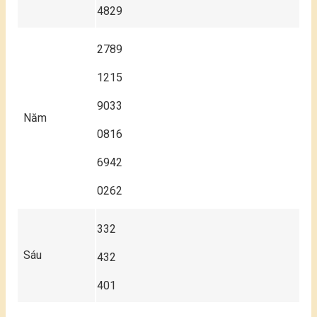
4829
2789
1215
9033
Năm
0816
6942
0262
332
Sáu
432
401