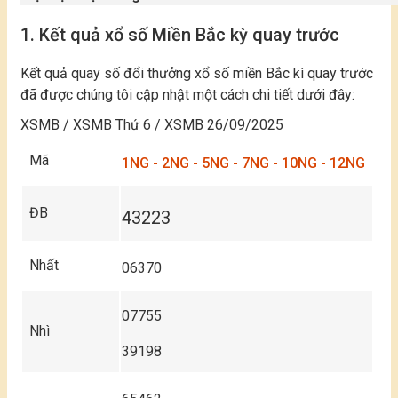
1. Kết quả xổ số Miền Bắc kỳ quay trước
Kết quả quay số đổi thưởng xổ số miền Bắc kì quay trước
đã được chúng tôi cập nhật một cách chi tiết dưới đây:
XSMB
/
XSMB Thứ 6
/
XSMB 26/09/2025
Mã
1NG
-
2NG
-
5NG
-
7NG
-
10NG
-
12NG
ĐB
43223
Nhất
06370
07755
Nhì
39198