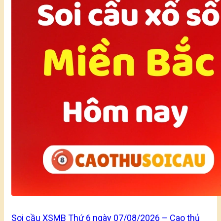
Soi cầu XSMB Thứ 6 ngày 07/08/2026 – Cao thủ