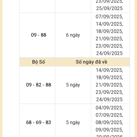
23/09/2025,
25/09/2025
07/09/2025,
14/09/2025,
18/09/2025,
09 - 88
6 ngày
21/09/2025,
23/09/2025,
24/09/2025
Bộ Số
Số ngày đã về
14/09/2025,
18/09/2025,
09 - 82 - 88
5 ngày
21/09/2025,
23/09/2025,
24/09/2025
04/09/2025,
07/09/2025,
68 - 69 - 83
5 ngày
08/09/2025,
09/09/2025,