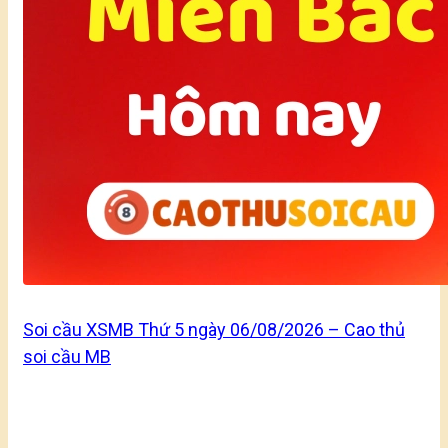
Soi cầu XSMB Thứ 5 ngày 06/08/2026 – Cao thủ
soi cầu MB