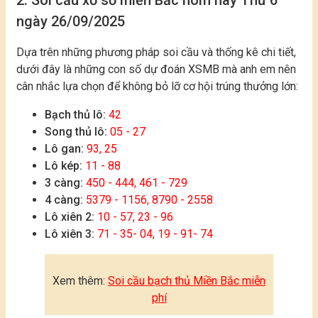
2. Soi cầu xổ số miền Bắc hôm nay Thứ 6
ngày 26/09/2025
Dựa trên những phương pháp soi cầu và thống kê chi tiết,
dưới đây là những con số dự đoán XSMB mà anh em nên
cân nhắc lựa chọn để không bỏ lỡ cơ hội trúng thưởng lớn:
Bạch thủ lô:
42
Song thủ lô:
05 - 27
Lô gan:
93, 25
Lô kép:
11 - 88
3 càng:
450 - 444, 461 - 729
4 càng:
5379 - 1156, 8790 - 2558
Lô xiên 2:
10 - 57, 23 - 96
Lô xiên 3:
71 - 35- 04, 19 - 91- 74
Xem thêm:
Soi cầu bạch thủ Miền Bắc miễn
phí