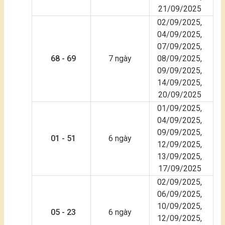
21/09/2025
02/09/2025,
04/09/2025,
07/09/2025,
68 - 69
7 ngày
08/09/2025,
09/09/2025,
14/09/2025,
20/09/2025
01/09/2025,
04/09/2025,
09/09/2025,
01 - 51
6 ngày
12/09/2025,
13/09/2025,
17/09/2025
02/09/2025,
06/09/2025,
10/09/2025,
05 - 23
6 ngày
12/09/2025,