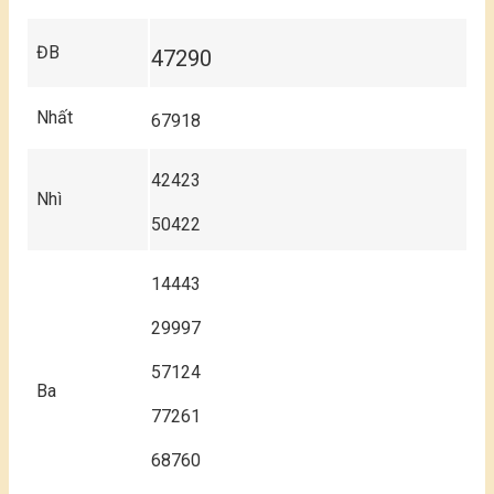
ĐB
47290
Nhất
67918
42423
Nhì
50422
14443
29997
57124
Ba
77261
68760