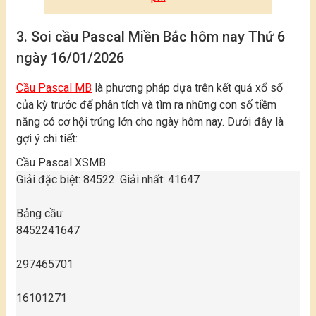
3. Soi cầu Pascal Miền Bắc hôm nay Thứ 6
ngày 16/01/2026
Cầu Pascal MB
là phương pháp dựa trên kết quả xổ số
của kỳ trước để phân tích và tìm ra những con số tiềm
năng có cơ hội trúng lớn cho ngày hôm nay. Dưới đây là
gợi ý chi tiết:
Cầu Pascal XSMB
Giải đặc biệt:
84522
. Giải nhất:
41647
Bảng cầu:
8
4
5
2
2
4
1
6
4
7
2
9
7
4
6
5
7
0
1
1
6
1
0
1
2
7
1