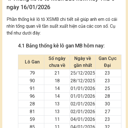
ngày 16/01/2026
Phần thống kê lô tô XSMB chi tiết sẽ giúp anh em có cái
nhìn tổng quan về tần suất xuất hiện của các con số. Cụ
thể như dưới đây:
4.1 Bảng thống kê lô gan MB hôm nay:
Số ngày
Ngày về
Gan Cực
Lô Gan
chưa về
gần nhất
Đại
79
21
25/12/2025
23
90
18
28/12/2025
23
91
14
01/01/2026
25
96
14
01/01/2026
28
28
13
02/01/2026
30
81
13
02/01/2026
27
59
11
04/01/2026
23
85
11
04/01/2026
32