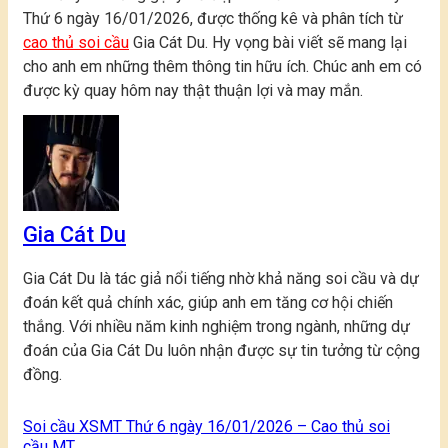
Thứ 6
ngày 16/01/2026
, được thống kê và phân tích từ
cao thủ soi cầu
Gia Cát Du. Hy vọng bài viết sẽ mang lại
cho anh em những thêm thông tin hữu ích. Chúc anh em có
được kỳ quay hôm nay thật thuận lợi và may mắn.
Gia Cát Du
Gia Cát Du là tác giả nổi tiếng nhờ khả năng soi cầu và dự
đoán kết quả chính xác, giúp anh em tăng cơ hội chiến
thắng. Với nhiều năm kinh nghiệm trong ngành, những dự
đoán của Gia Cát Du luôn nhận được sự tin tưởng từ cộng
đồng.
Soi cầu XSMT Thứ 6 ngày 16/01/2026 – Cao thủ soi
cầu MT