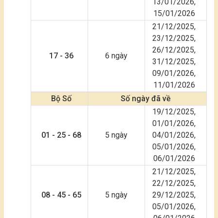
13/01/2026,
15/01/2026
21/12/2025,
23/12/2025,
26/12/2025,
17 - 36
6 ngày
31/12/2025,
09/01/2026,
11/01/2026
Bộ Số
Số ngày đã về
19/12/2025,
01/01/2026,
01 - 25 - 68
5 ngày
04/01/2026,
05/01/2026,
06/01/2026
21/12/2025,
22/12/2025,
08 - 45 - 65
5 ngày
29/12/2025,
05/01/2026,