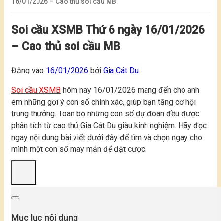
16/01/2026 – Cao thủ soi cầu MB
Soi cầu XSMB Thứ 6 ngày 16/01/2026
– Cao thủ soi cầu MB
Đăng vào
16/01/2026
bởi
Gia Cát Du
Soi cầu XSMB
hôm nay
16/01/2026
mang đến cho anh
em những gợi ý con số chính xác, giúp bạn tăng cơ hội
trúng thưởng. Toàn bộ những con số dự đoán đều được
phân tích từ cao thủ Gia Cát Du giàu kinh nghiệm. Hãy đọc
ngay nội dung bài viết dưới đây để tìm và chọn ngay cho
mình một con số may mắn để đặt cược.
Mục lục nội dung