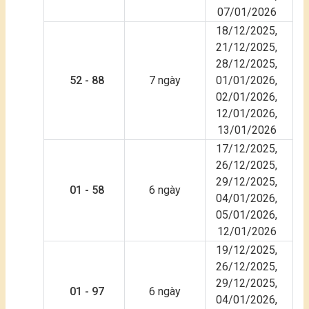
07/01/2026
18/12/2025,
21/12/2025,
28/12/2025,
52 - 88
7 ngày
01/01/2026,
02/01/2026,
12/01/2026,
13/01/2026
17/12/2025,
26/12/2025,
29/12/2025,
01 - 58
6 ngày
04/01/2026,
05/01/2026,
12/01/2026
19/12/2025,
26/12/2025,
29/12/2025,
01 - 97
6 ngày
04/01/2026,