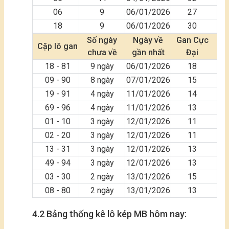
06
9
06/01/2026
27
18
9
06/01/2026
30
Số ngày
Ngày về
Gan Cực
Cặp lô gan
chưa về
gần nhất
Đại
18 - 81
9
ngày
06/01/2026
18
09 - 90
8
ngày
07/01/2026
15
19 - 91
4
ngày
11/01/2026
14
69 - 96
4
ngày
11/01/2026
13
01 - 10
3
ngày
12/01/2026
11
02 - 20
3
ngày
12/01/2026
11
13 - 31
3
ngày
12/01/2026
13
49 - 94
3
ngày
12/01/2026
13
03 - 30
2
ngày
13/01/2026
15
08 - 80
2
ngày
13/01/2026
13
4.2 Bảng thống kê lô kép MB hôm nay: