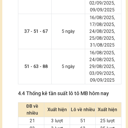
02/09/2025,
09/09/2025
16/08/2025,
17/08/2025,
37 - 51 - 67
5 ngày
24/08/2025,
25/08/2025,
31/08/2025
16/08/2025,
24/08/2025,
51 - 63 - 88
5 ngày
29/08/2025,
03/09/2025,
09/09/2025
4.4 Thống kê tần suất lô tô MB hôm nay
ĐB về
Xuất hiện
Lô về nhiều
Xuất hiện
nhiều
21
3 lượt
51
25 lượt