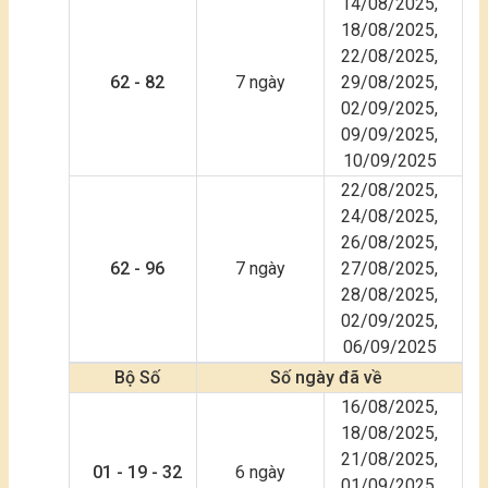
14/08/2025,
18/08/2025,
22/08/2025,
62 - 82
7 ngày
29/08/2025,
02/09/2025,
09/09/2025,
10/09/2025
22/08/2025,
24/08/2025,
26/08/2025,
62 - 96
7 ngày
27/08/2025,
28/08/2025,
02/09/2025,
06/09/2025
Bộ Số
Số ngày đã về
16/08/2025,
18/08/2025,
21/08/2025,
01 - 19 - 32
6 ngày
01/09/2025,