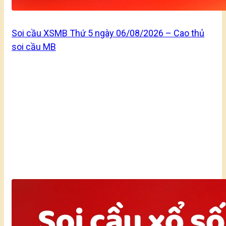
Soi cầu XSMB Thứ 5 ngày 06/08/2026 – Cao thủ
soi cầu MB