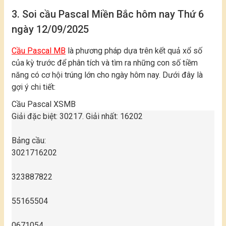
3. Soi cầu Pascal Miền Bắc hôm nay Thứ 6
ngày 12/09/2025
Cầu Pascal MB
là phương pháp dựa trên kết quả xổ số
của kỳ trước để phân tích và tìm ra những con số tiềm
năng có cơ hội trúng lớn cho ngày hôm nay. Dưới đây là
gợi ý chi tiết:
Cầu Pascal XSMB
Giải đặc biệt:
30217
. Giải nhất:
16202
Bảng cầu:
3
0
2
1
7
1
6
2
0
2
3
2
3
8
8
7
8
2
2
5
5
1
6
5
5
0
4
0
6
7
1
0
5
4