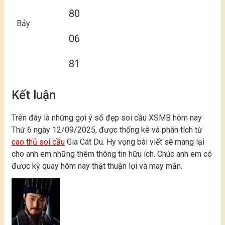
80
Bảy
06
81
Kết luận
Trên đây là những gợi ý số đẹp soi cầu XSMB hôm nay
Thứ 6
ngày 12/09/2025
, được thống kê và phân tích từ
cao thủ soi cầu
Gia Cát Du. Hy vọng bài viết sẽ mang lại
cho anh em những thêm thông tin hữu ích. Chúc anh em có
được kỳ quay hôm nay thật thuận lợi và may mắn.