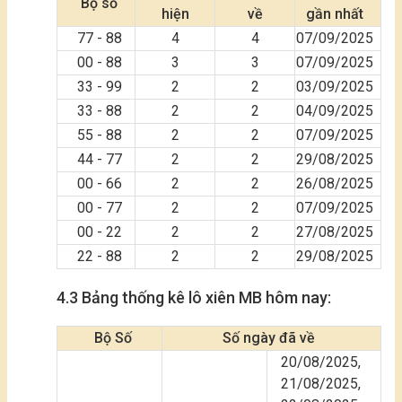
Bộ số
hiện
về
gần nhất
77 - 88
4
4
07/09/2025
00 - 88
3
3
07/09/2025
33 - 99
2
2
03/09/2025
33 - 88
2
2
04/09/2025
55 - 88
2
2
07/09/2025
44 - 77
2
2
29/08/2025
00 - 66
2
2
26/08/2025
00 - 77
2
2
07/09/2025
00 - 22
2
2
27/08/2025
22 - 88
2
2
29/08/2025
4.3 Bảng thống kê lô xiên MB hôm nay:
Bộ Số
Số ngày đã về
20/08/2025,
21/08/2025,