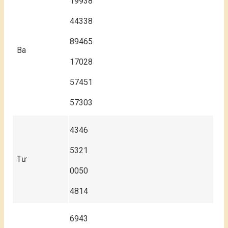
19938
44338
89465
Ba
17028
57451
57303
4346
5321
Tư
0050
4814
6943