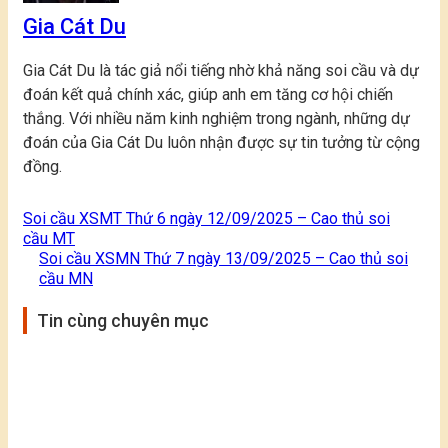
Gia Cát Du
Gia Cát Du là tác giả nổi tiếng nhờ khả năng soi cầu và dự
đoán kết quả chính xác, giúp anh em tăng cơ hội chiến
thắng. Với nhiều năm kinh nghiệm trong ngành, những dự
đoán của Gia Cát Du luôn nhận được sự tin tưởng từ cộng
đồng.
Soi cầu XSMT Thứ 6 ngày 12/09/2025 – Cao thủ soi
cầu MT
Soi cầu XSMN Thứ 7 ngày 13/09/2025 – Cao thủ soi
cầu MN
Tin cùng chuyên mục