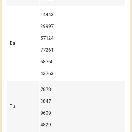
14443
29997
57124
Ba
77261
68760
43763
7878
3847
Tư
9609
4829