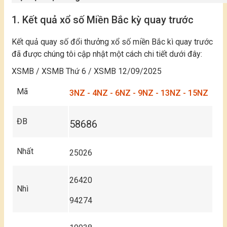
1. Kết quả xổ số Miền Bắc kỳ quay trước
Kết quả quay số đổi thưởng xổ số miền Bắc kì quay trước
đã được chúng tôi cập nhật một cách chi tiết dưới đây:
XSMB
/
XSMB Thứ 6
/
XSMB 12/09/2025
Mã
3NZ
-
4NZ
-
6NZ
-
9NZ
-
13NZ
-
15NZ
ĐB
58686
Nhất
25026
26420
Nhì
94274