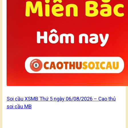
Soi cầu XSMB Thứ 5 ngày 06/08/2026 – Cao thủ
soi cầu MB