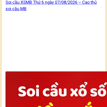
Soi cầu XSMB Thứ 6 ngày 07/08/2026 – Cao thủ
soi cầu MB