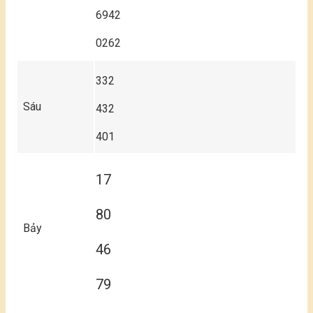
6942
0262
332
Sáu
432
401
17
80
Bảy
46
79