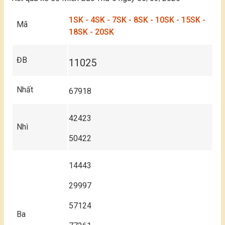
1SK
-
4SK
-
7SK
-
8SK
-
10SK
-
15SK
-
Mã
18SK
-
20SK
ĐB
11025
Nhất
67918
42423
Nhì
50422
14443
29997
57124
Ba