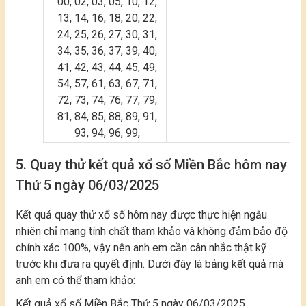
00, 02, 03, 05, 10, 12,
13, 14, 16, 18, 20, 22,
24, 25, 26, 27, 30, 31,
34, 35, 36, 37, 39, 40,
41, 42, 43, 44, 45, 49,
54, 57, 61, 63, 67, 71,
72, 73, 74, 76, 77, 79,
81, 84, 85, 88, 89, 91,
93, 94, 96, 99,
5. Quay thử kết quả xổ số Miền Bắc hôm nay
Thứ 5 ngày 06/03/2025
Kết quả quay thử xổ số hôm nay được thực hiện ngẫu
nhiên chỉ mang tính chất tham khảo và không đảm bảo độ
chính xác 100%, vậy nên anh em cần cân nhắc thật kỹ
trước khi đưa ra quyết định. Dưới đây là bảng kết quả mà
anh em có thể tham khảo:
Kết quả xổ số Miền Bắc Thứ 5 ngày 06/03/2025