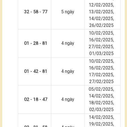
12/02/2025,
32 - 58 - 77
5 ngày
13/02/2025,
14/02/2025,
26/02/2025
10/02/2025,
16/02/2025,
01 - 28 - 81
4 ngày
27/02/2025,
01/03/2025
10/02/2025,
16/02/2025,
01 - 42 - 81
4 ngày
17/02/2025,
27/02/2025
05/02/2025,
14/02/2025,
02 - 18 - 47
4 ngày
18/02/2025,
02/03/2025
14/02/2025,
19/02/2025,