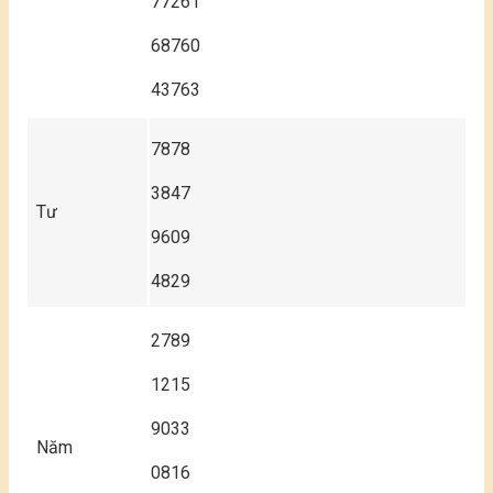
77261
68760
43763
7878
3847
Tư
9609
4829
2789
1215
9033
Năm
0816