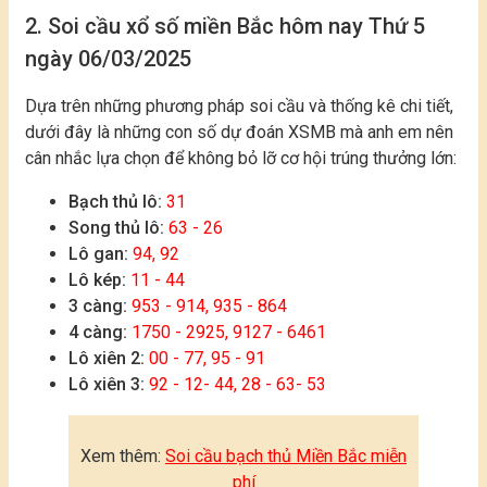
2. Soi cầu xổ số miền Bắc hôm nay Thứ 5
ngày 06/03/2025
Dựa trên những phương pháp soi cầu và thống kê chi tiết,
dưới đây là những con số dự đoán XSMB mà anh em nên
cân nhắc lựa chọn để không bỏ lỡ cơ hội trúng thưởng lớn:
Bạch thủ lô:
31
Song thủ lô:
63 - 26
Lô gan:
94, 92
Lô kép:
11 - 44
3 càng:
953 - 914, 935 - 864
4 càng:
1750 - 2925, 9127 - 6461
Lô xiên 2:
00 - 77, 95 - 91
Lô xiên 3:
92 - 12- 44, 28 - 63- 53
Xem thêm:
Soi cầu bạch thủ Miền Bắc miễn
phí