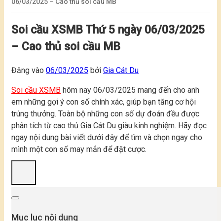
06/03/2025 – Cao thủ soi cầu MB
Soi cầu XSMB Thứ 5 ngày 06/03/2025
– Cao thủ soi cầu MB
Đăng vào
06/03/2025
bởi
Gia Cát Du
Soi cầu XSMB
hôm nay
06/03/2025
mang đến cho anh
em những gợi ý con số chính xác, giúp bạn tăng cơ hội
trúng thưởng. Toàn bộ những con số dự đoán đều được
phân tích từ cao thủ Gia Cát Du giàu kinh nghiệm. Hãy đọc
ngay nội dung bài viết dưới đây để tìm và chọn ngay cho
mình một con số may mắn để đặt cược.
Mục lục nội dung