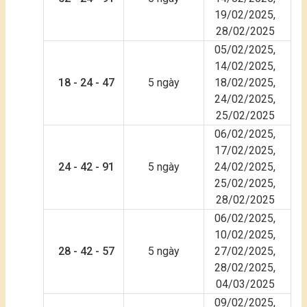
19/02/2025,
28/02/2025
05/02/2025,
14/02/2025,
18 - 24 - 47
5 ngày
18/02/2025,
24/02/2025,
25/02/2025
06/02/2025,
17/02/2025,
24 - 42 - 91
5 ngày
24/02/2025,
25/02/2025,
28/02/2025
06/02/2025,
10/02/2025,
28 - 42 - 57
5 ngày
27/02/2025,
28/02/2025,
04/03/2025
09/02/2025,