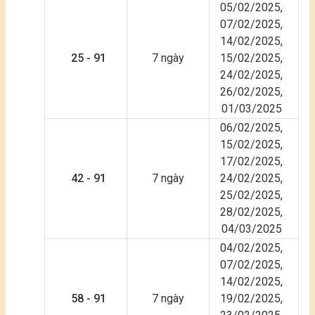
05/02/2025,
07/02/2025,
14/02/2025,
25 - 91
7 ngày
15/02/2025,
24/02/2025,
26/02/2025,
01/03/2025
06/02/2025,
15/02/2025,
17/02/2025,
42 - 91
7 ngày
24/02/2025,
25/02/2025,
28/02/2025,
04/03/2025
04/02/2025,
07/02/2025,
14/02/2025,
58 - 91
7 ngày
19/02/2025,