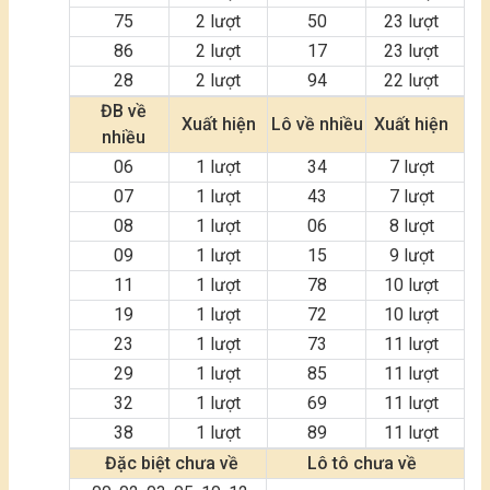
75
2 lượt
50
23 lượt
86
2 lượt
17
23 lượt
28
2 lượt
94
22 lượt
ĐB về
Xuất hiện
Lô về nhiều
Xuất hiện
nhiều
06
1 lượt
34
7 lượt
07
1 lượt
43
7 lượt
08
1 lượt
06
8 lượt
09
1 lượt
15
9 lượt
11
1 lượt
78
10 lượt
19
1 lượt
72
10 lượt
23
1 lượt
73
11 lượt
29
1 lượt
85
11 lượt
32
1 lượt
69
11 lượt
38
1 lượt
89
11 lượt
Đặc biệt chưa về
Lô tô chưa về