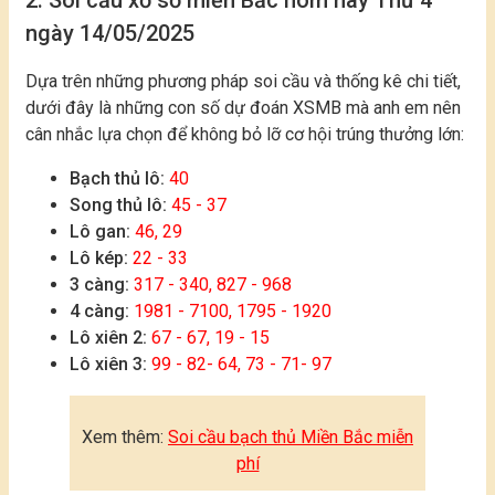
2. Soi cầu xổ số miền Bắc hôm nay Thứ 4
ngày 14/05/2025
Dựa trên những phương pháp soi cầu và thống kê chi tiết,
dưới đây là những con số dự đoán XSMB mà anh em nên
cân nhắc lựa chọn để không bỏ lỡ cơ hội trúng thưởng lớn:
Bạch thủ lô:
40
Song thủ lô:
45 - 37
Lô gan:
46, 29
Lô kép:
22 - 33
3 càng:
317 - 340, 827 - 968
4 càng:
1981 - 7100, 1795 - 1920
Lô xiên 2:
67 - 67, 19 - 15
Lô xiên 3:
99 - 82- 64, 73 - 71- 97
Xem thêm:
Soi cầu bạch thủ Miền Bắc miễn
phí