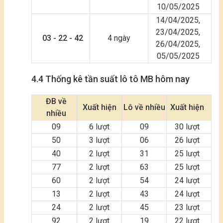
10/05/2025
14/04/2025,
23/04/2025,
03 - 22 - 42
4 ngày
26/04/2025,
05/05/2025
4.4 Thống kê tần suất lô tô MB hôm nay
ĐB về
Xuất hiện
Lô về nhiều
Xuất hiện
nhiều
09
6 lượt
09
30 lượt
50
3 lượt
06
26 lượt
40
2 lượt
31
25 lượt
77
2 lượt
63
25 lượt
60
2 lượt
54
24 lượt
13
2 lượt
43
24 lượt
24
2 lượt
45
23 lượt
92
2 lượt
19
22 lượt