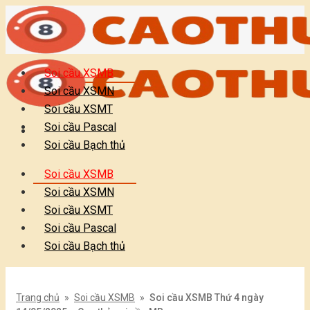
Bỏ
qua
nội
dung
Soi cầu XSMB
Soi cầu XSMN
Soi cầu XSMT
Soi cầu Pascal
Soi cầu Bạch thủ
Soi cầu XSMB
Soi cầu XSMN
Soi cầu XSMT
Soi cầu Pascal
Soi cầu Bạch thủ
Trang chủ
»
Soi cầu XSMB
»
Soi cầu XSMB Thứ 4 ngày