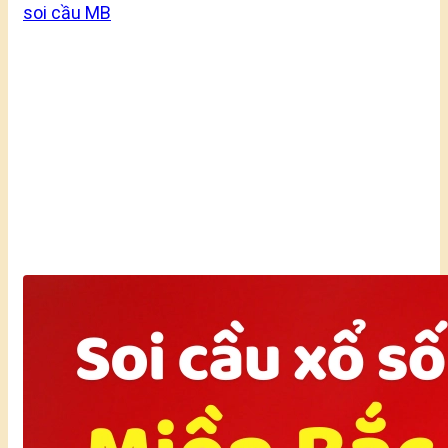
soi cầu MB