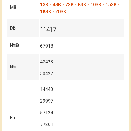
1SK
-
4SK
-
7SK
-
8SK
-
10SK
-
15SK
-
Mã
18SK
-
20SK
ĐB
11417
Nhất
67918
42423
Nhì
50422
14443
29997
57124
Ba
77261