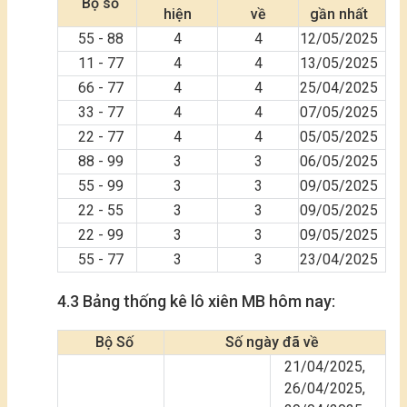
Bộ số
hiện
về
gần nhất
55 - 88
4
4
12/05/2025
11 - 77
4
4
13/05/2025
66 - 77
4
4
25/04/2025
33 - 77
4
4
07/05/2025
22 - 77
4
4
05/05/2025
88 - 99
3
3
06/05/2025
55 - 99
3
3
09/05/2025
22 - 55
3
3
09/05/2025
22 - 99
3
3
09/05/2025
55 - 77
3
3
23/04/2025
4.3 Bảng thống kê lô xiên MB hôm nay:
Bộ Số
Số ngày đã về
21/04/2025,
26/04/2025,