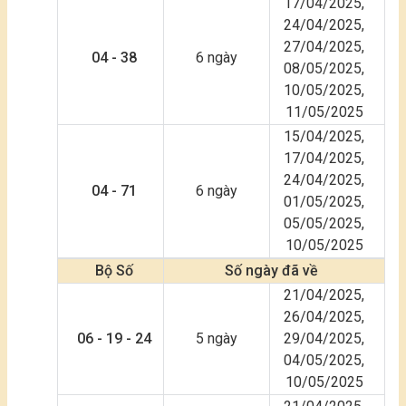
17/04/2025,
24/04/2025,
27/04/2025,
04 - 38
6 ngày
08/05/2025,
10/05/2025,
11/05/2025
15/04/2025,
17/04/2025,
24/04/2025,
04 - 71
6 ngày
01/05/2025,
05/05/2025,
10/05/2025
Bộ Số
Số ngày đã về
21/04/2025,
26/04/2025,
06 - 19 - 24
5 ngày
29/04/2025,
04/05/2025,
10/05/2025