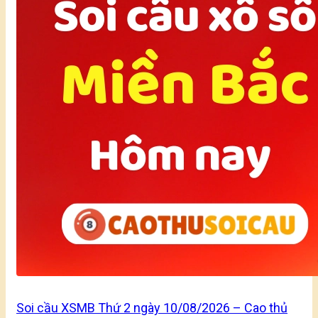
Soi cầu XSMB Thứ 2 ngày 10/08/2026 – Cao thủ