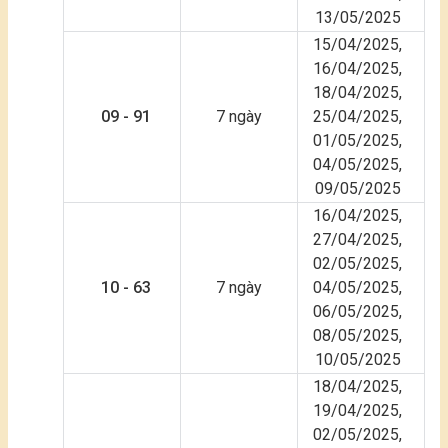
13/05/2025
15/04/2025,
16/04/2025,
18/04/2025,
09 - 91
7 ngày
25/04/2025,
01/05/2025,
04/05/2025,
09/05/2025
16/04/2025,
27/04/2025,
02/05/2025,
10 - 63
7 ngày
04/05/2025,
06/05/2025,
08/05/2025,
10/05/2025
18/04/2025,
19/04/2025,
02/05/2025,