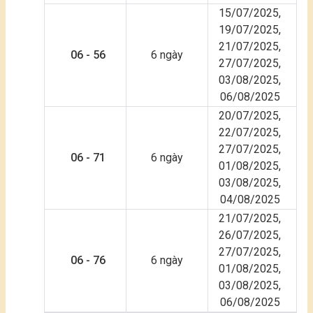
15/07/2025,
19/07/2025,
21/07/2025,
06 - 56
6 ngày
27/07/2025,
03/08/2025,
06/08/2025
20/07/2025,
22/07/2025,
27/07/2025,
06 - 71
6 ngày
01/08/2025,
03/08/2025,
04/08/2025
21/07/2025,
26/07/2025,
27/07/2025,
06 - 76
6 ngày
01/08/2025,
03/08/2025,
06/08/2025