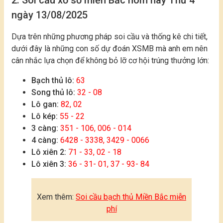
2. Soi cầu xổ số miền Bắc hôm nay Thứ 4
ngày 13/08/2025
Dựa trên những phương pháp soi cầu và thống kê chi tiết,
dưới đây là những con số dự đoán XSMB mà anh em nên
cân nhắc lựa chọn để không bỏ lỡ cơ hội trúng thưởng lớn:
Bạch thủ lô:
63
Song thủ lô:
32 - 08
Lô gan:
82, 02
Lô kép:
55 - 22
3 càng:
351 - 106, 006 - 014
4 càng:
6428 - 3338, 3429 - 0066
Lô xiên 2:
71 - 33, 02 - 18
Lô xiên 3:
36 - 31- 01, 37 - 93- 84
Xem thêm:
Soi cầu bạch thủ Miền Bắc miễn
phí