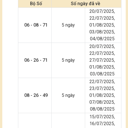
Bộ Số
Số ngày đã về
20/07/2025,
22/07/2025,
06 - 08 - 71
5 ngày
01/08/2025,
03/08/2025,
04/08/2025
20/07/2025,
22/07/2025,
06 - 26 - 71
5 ngày
27/07/2025,
01/08/2025,
03/08/2025
22/07/2025,
23/07/2025,
08 - 26 - 49
5 ngày
01/08/2025,
07/08/2025,
08/08/2025
15/07/2025,
16/07/2025,