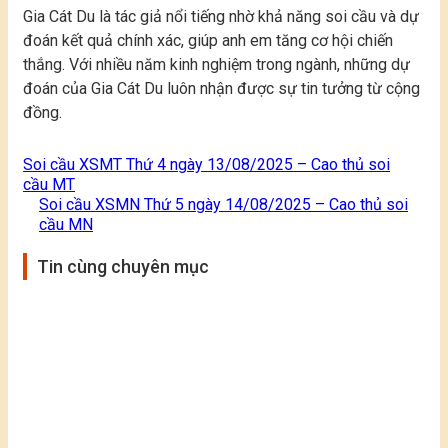
Gia Cát Du là tác giả nổi tiếng nhờ khả năng soi cầu và dự
đoán kết quả chính xác, giúp anh em tăng cơ hội chiến
thắng. Với nhiều năm kinh nghiệm trong ngành, những dự
đoán của Gia Cát Du luôn nhận được sự tin tưởng từ cộng
đồng.
Soi cầu XSMT Thứ 4 ngày 13/08/2025 – Cao thủ soi
cầu MT
Soi cầu XSMN Thứ 5 ngày 14/08/2025 – Cao thủ soi
cầu MN
Tin cùng chuyên mục