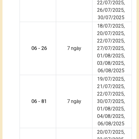
22/07/2025,
26/07/2025,
30/07/2025
18/07/2025,
20/07/2025,
22/07/2025,
06 - 26
7 ngày
27/07/2025,
01/08/2025,
03/08/2025,
06/08/2025
19/07/2025,
21/07/2025,
22/07/2025,
06 - 81
7 ngày
30/07/2025,
01/08/2025,
04/08/2025,
06/08/2025
20/07/2025,