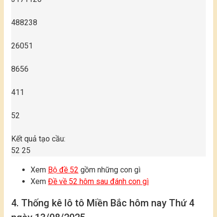
4
8
8
2
3
8
2
6
0
5
1
8
6
5
6
4
1
1
5
2
Kết quả tạo cầu:
52
25
Xem
Bộ đề 52
gồm những con gì
Xem
Đề về 52 hôm sau đánh con gì
4. Thống kê lô tô Miền Bắc hôm nay Thứ 4