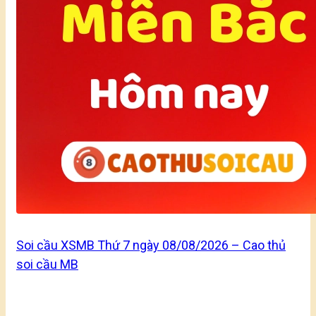
Soi cầu XSMB Thứ 7 ngày 08/08/2026 – Cao thủ
soi cầu MB