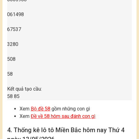
0
6
1
4
9
8
6
7
5
3
7
3
2
8
0
5
0
8
5
8
Kết quả tạo cầu:
58
85
Xem
Bộ đề 58
gồm những con gì
Xem
Đề về 58 hôm sau đánh con gì
4. Thống kê lô tô Miền Bắc hôm nay Thứ 4