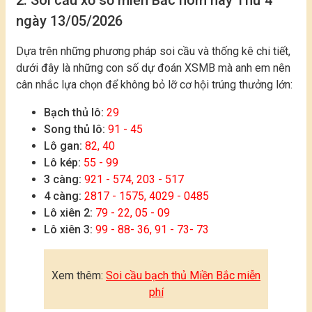
2. Soi cầu xổ số miền Bắc hôm nay Thứ 4
ngày 13/05/2026
Dựa trên những phương pháp soi cầu và thống kê chi tiết,
dưới đây là những con số dự đoán XSMB mà anh em nên
cân nhắc lựa chọn để không bỏ lỡ cơ hội trúng thưởng lớn:
Bạch thủ lô:
29
Song thủ lô:
91 - 45
Lô gan:
82, 40
Lô kép:
55 - 99
3 càng:
921 - 574, 203 - 517
4 càng:
2817 - 1575, 4029 - 0485
Lô xiên 2:
79 - 22, 05 - 09
Lô xiên 3:
99 - 88- 36, 91 - 73- 73
Xem thêm:
Soi cầu bạch thủ Miền Bắc miễn
phí