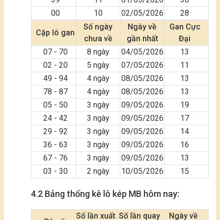
00
10
02/05/2026
28
Số ngày
Ngày về
Gan Cực
Cặp lô gan
chưa về
gần nhất
Đại
07 - 70
8
ngày
04/05/2026
13
02 - 20
5
ngày
07/05/2026
11
49 - 94
4
ngày
08/05/2026
13
78 - 87
4
ngày
08/05/2026
13
05 - 50
3
ngày
09/05/2026
19
24 - 42
3
ngày
09/05/2026
17
29 - 92
3
ngày
09/05/2026
14
36 - 63
3
ngày
09/05/2026
16
67 - 76
3
ngày
09/05/2026
13
03 - 30
2
ngày
10/05/2026
15
4.2 Bảng thống kê lô kép MB hôm nay:
Số lần xuất
Số lần quay
Ngày về