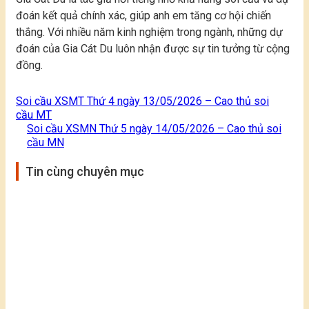
đoán kết quả chính xác, giúp anh em tăng cơ hội chiến
thắng. Với nhiều năm kinh nghiệm trong ngành, những dự
đoán của Gia Cát Du luôn nhận được sự tin tưởng từ cộng
đồng.
Soi cầu XSMT Thứ 4 ngày 13/05/2026 – Cao thủ soi
cầu MT
Soi cầu XSMN Thứ 5 ngày 14/05/2026 – Cao thủ soi
cầu MN
Tin cùng chuyên mục