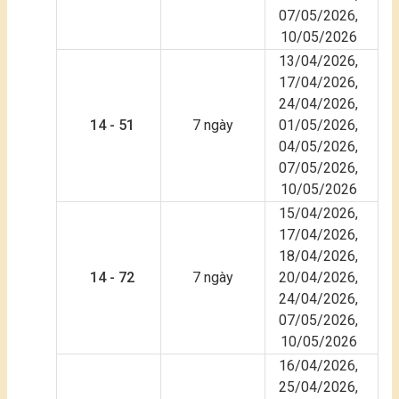
07/05/2026,
10/05/2026
13/04/2026,
17/04/2026,
24/04/2026,
14 - 51
7 ngày
01/05/2026,
04/05/2026,
07/05/2026,
10/05/2026
15/04/2026,
17/04/2026,
18/04/2026,
14 - 72
7 ngày
20/04/2026,
24/04/2026,
07/05/2026,
10/05/2026
16/04/2026,
25/04/2026,