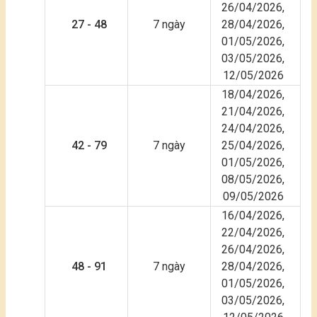
26/04/2026,
27 - 48
7 ngày
28/04/2026,
01/05/2026,
03/05/2026,
12/05/2026
18/04/2026,
21/04/2026,
24/04/2026,
42 - 79
7 ngày
25/04/2026,
01/05/2026,
08/05/2026,
09/05/2026
16/04/2026,
22/04/2026,
26/04/2026,
48 - 91
7 ngày
28/04/2026,
01/05/2026,
03/05/2026,