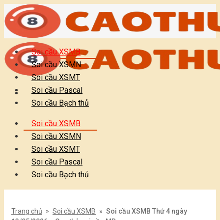
Bỏ
qua
nội
dung
Soi cầu XSMB
Soi cầu XSMN
Soi cầu XSMT
Soi cầu Pascal
Soi cầu Bạch thủ
Soi cầu XSMB
Soi cầu XSMN
Soi cầu XSMT
Soi cầu Pascal
Soi cầu Bạch thủ
Trang chủ
»
Soi cầu XSMB
»
Soi cầu XSMB Thứ 4 ngày