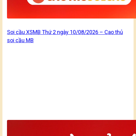
Soi cầu XSMB Thứ 2 ngày 10/08/2026 – Cao thủ
soi cầu MB