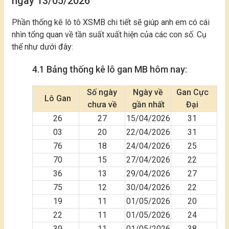
ngày 13/05/2026
Phần thống kê lô tô XSMB chi tiết sẽ giúp anh em có cái
nhìn tổng quan về tần suất xuất hiện của các con số. Cụ
thể như dưới đây:
4.1 Bảng thống kê lô gan MB hôm nay:
Số ngày
Ngày về
Gan Cực
Lô Gan
chưa về
gần nhất
Đại
26
27
15/04/2026
31
03
20
22/04/2026
31
76
18
24/04/2026
25
70
15
27/04/2026
22
36
13
29/04/2026
27
75
12
30/04/2026
22
19
11
01/05/2026
20
22
11
01/05/2026
24
39
11
01/05/2026
38