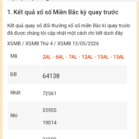
1. Kết quả xổ số Miền Bắc kỳ quay trước
Kết quả quay số đổi thưởng xổ số miền Bắc kì quay trước
đã được chúng tôi cập nhật một cách chi tiết dưới đây:
XSMB
/
XSMB Thứ 4
/
XSMB 13/05/2026
Mã
2AL
-
6AL
-
7AL
-
12AL
-
13AL
-
15AL
ĐB
64138
Nhất
72561
33955
Nhì
19014