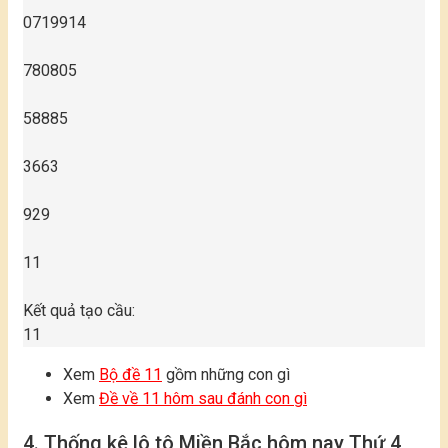
0
7
1
9
9
1
4
7
8
0
8
0
5
5
8
8
8
5
3
6
6
3
9
2
9
1
1
Kết quả tạo cầu:
11
Xem
Bộ đề 11
gồm những con gì
Xem
Đề về 11 hôm sau đánh con gì
4. Thống kê lô tô Miền Bắc hôm nay Thứ 4