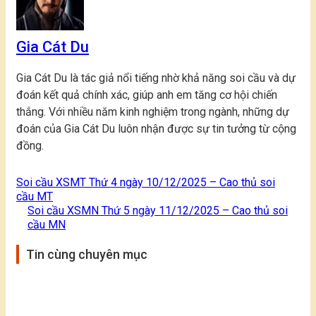
Gia Cát Du
Gia Cát Du là tác giả nổi tiếng nhờ khả năng soi cầu và dự
đoán kết quả chính xác, giúp anh em tăng cơ hội chiến
thắng. Với nhiều năm kinh nghiệm trong ngành, những dự
đoán của Gia Cát Du luôn nhận được sự tin tưởng từ cộng
đồng.
Soi cầu XSMT Thứ 4 ngày 10/12/2025 – Cao thủ soi
cầu MT
Soi cầu XSMN Thứ 5 ngày 11/12/2025 – Cao thủ soi
cầu MN
Tin cùng chuyên mục