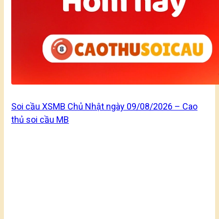
Soi cầu XSMB Chủ Nhật ngày 09/08/2026 – Cao
thủ soi cầu MB