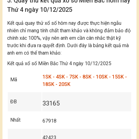
5. Quay thử kết quả xổ số Miền Bắc hôm nay
Thứ 4 ngày 10/12/2025
Kết quả quay thử xổ số hôm nay được thực hiện ngẫu
nhiên chỉ mang tính chất tham khảo và không đảm bảo độ
chính xác 100%, vậy nên anh em cần cân nhắc thật kỹ
trước khi đưa ra quyết định. Dưới đây là bảng kết quả mà
anh em có thể tham khảo:
Kết quả xổ số Miền Bắc Thứ 4 ngày 10/12/2025
1SK
-
4SK
-
7SK
-
8SK
-
10SK
-
15SK
-
Mã
18SK
-
20SK
ĐB
33165
Nhất
67918
42423