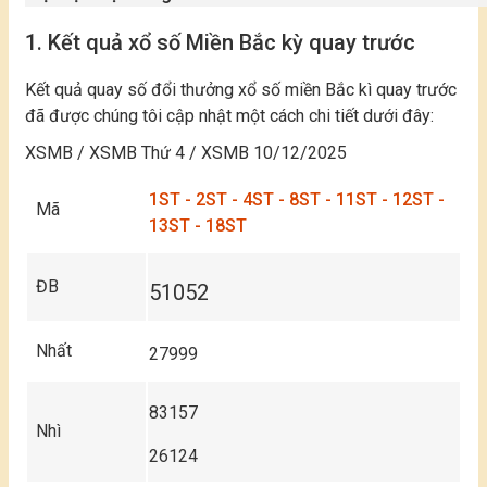
1. Kết quả xổ số Miền Bắc kỳ quay trước
Kết quả quay số đổi thưởng xổ số miền Bắc kì quay trước
đã được chúng tôi cập nhật một cách chi tiết dưới đây:
XSMB
/
XSMB Thứ 4
/
XSMB 10/12/2025
1ST
-
2ST
-
4ST
-
8ST
-
11ST
-
12ST
-
Mã
13ST
-
18ST
ĐB
51052
Nhất
27999
83157
Nhì
26124