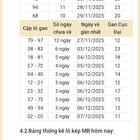
94
11
28/11/2025
23
68
10
29/11/2025
20
Số ngày
Ngày về
Gan Cực
Cặp lô gan
chưa về
gần nhất
Đại
79 - 97
12
ngày
27/11/2025
12
38 - 83
6
ngày
03/12/2025
23
18 - 81
5
ngày
04/12/2025
18
27 - 72
4
ngày
05/12/2025
12
04 - 40
3
ngày
06/12/2025
14
12 - 21
3
ngày
06/12/2025
12
23 - 32
3
ngày
06/12/2025
17
37 - 73
3
ngày
06/12/2025
15
49 - 94
3
ngày
06/12/2025
13
02 - 20
2
ngày
07/12/2025
11
4.2 Bảng thống kê lô kép MB hôm nay: