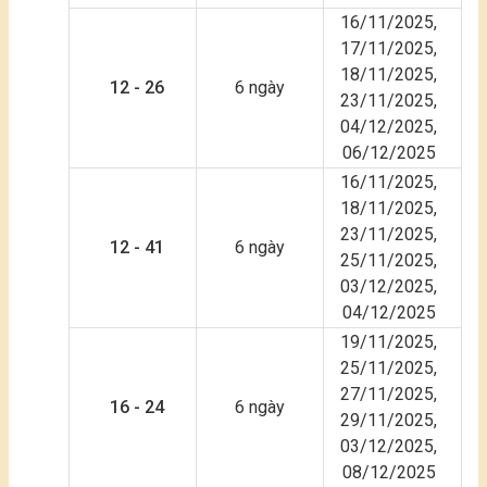
16/11/2025,
17/11/2025,
18/11/2025,
12 - 26
6 ngày
23/11/2025,
04/12/2025,
06/12/2025
16/11/2025,
18/11/2025,
23/11/2025,
12 - 41
6 ngày
25/11/2025,
03/12/2025,
04/12/2025
19/11/2025,
25/11/2025,
27/11/2025,
16 - 24
6 ngày
29/11/2025,
03/12/2025,
08/12/2025