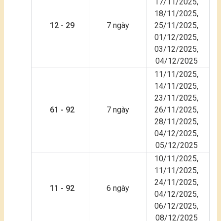
17/11/2025,
18/11/2025,
12 - 29
7 ngày
25/11/2025,
01/12/2025,
03/12/2025,
04/12/2025
11/11/2025,
14/11/2025,
23/11/2025,
61 - 92
7 ngày
26/11/2025,
28/11/2025,
04/12/2025,
05/12/2025
10/11/2025,
11/11/2025,
24/11/2025,
11 - 92
6 ngày
04/12/2025,
06/12/2025,
08/12/2025