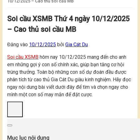
10/12/2025 – Cao thủ soi cầu MB
Soi cầu XSMB Thứ 4 ngày 10/12/2025
– Cao thủ soi cầu MB
Đăng vào
10/12/2025
bởi
Gia Cát Du
Soi cầu XSMB
hôm nay
10/12/2025
mang đến cho anh
em những gợi ý con số chính xác, giúp bạn tăng cơ hội
trúng thưởng. Toàn bộ những con số dự đoán đều được
phân tích từ cao thủ Gia Cát Du giàu kinh nghiệm. Hãy đọc
ngay nội dung bài viết dưới đây để tìm và chọn ngay cho
mình một con số may mắn để đặt cược.
Mục lục nội dung