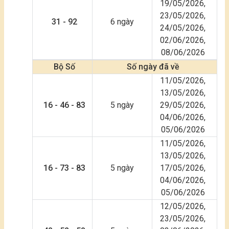
19/05/2026,
23/05/2026,
31 - 92
6 ngày
24/05/2026,
02/06/2026,
08/06/2026
Bộ Số
Số ngày đã về
11/05/2026,
13/05/2026,
16 - 46 - 83
5 ngày
29/05/2026,
04/06/2026,
05/06/2026
11/05/2026,
13/05/2026,
16 - 73 - 83
5 ngày
17/05/2026,
04/06/2026,
05/06/2026
12/05/2026,
23/05/2026,