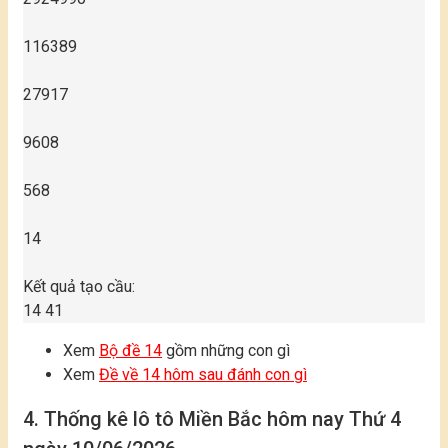
1
1
6
3
8
9
2
7
9
1
7
9
6
0
8
5
6
8
1
4
Kết quả tạo cầu:
14
41
Xem
Bộ đề 14
gồm những con gì
Xem
Đề về 14 hôm sau đánh con gì
4. Thống kê lô tô Miền Bắc hôm nay Thứ 4