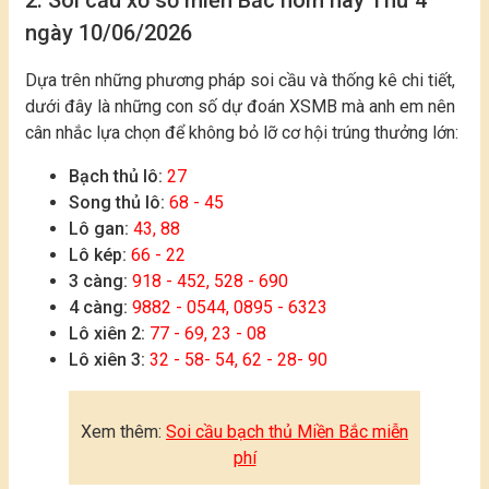
2. Soi cầu xổ số miền Bắc hôm nay Thứ 4
ngày 10/06/2026
Dựa trên những phương pháp soi cầu và thống kê chi tiết,
dưới đây là những con số dự đoán XSMB mà anh em nên
cân nhắc lựa chọn để không bỏ lỡ cơ hội trúng thưởng lớn:
Bạch thủ lô:
27
Song thủ lô:
68 - 45
Lô gan:
43, 88
Lô kép:
66 - 22
3 càng:
918 - 452, 528 - 690
4 càng:
9882 - 0544, 0895 - 6323
Lô xiên 2:
77 - 69, 23 - 08
Lô xiên 3:
32 - 58- 54, 62 - 28- 90
Xem thêm:
Soi cầu bạch thủ Miền Bắc miễn
phí