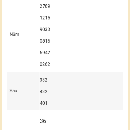
2789
1215
9033
Năm
0816
6942
0262
332
Sáu
432
401
36