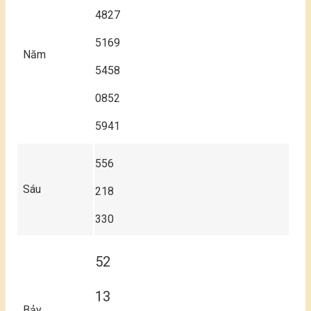
4827
5169
Năm
5458
0852
5941
556
Sáu
218
330
52
13
Bảy