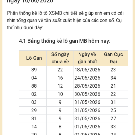
ngày 10/06/2026
Phần thống kê lô tô XSMB chi tiết sẽ giúp anh em có cái
nhìn tổng quan về tần suất xuất hiện của các con số. Cụ
thể như dưới đây:
4.1 Bảng thống kê lô gan MB hôm nay:
Số ngày
Ngày về
Gan Cực
Lô Gan
chưa về
gần nhất
Đại
89
22
18/05/2026
23
04
16
24/05/2026
34
88
12
28/05/2026
21
02
10
30/05/2026
22
03
9
31/05/2026
31
29
9
31/05/2026
25
81
9
31/05/2026
27
14
8
01/06/2026
33
20
8
01/06/2026
24