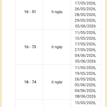
17/05/2026,
26/05/2026,
16 - 51
6 ngày
28/05/2026,
29/05/2026,
05/06/2026
11/05/2026,
13/05/2026,
17/05/2026,
16 - 73
6 ngày
27/05/2026,
04/06/2026,
05/06/2026
11/05/2026,
19/05/2026,
26/05/2026,
18 - 74
6 ngày
03/06/2026,
04/06/2026,
08/06/2026
15/05/2026,