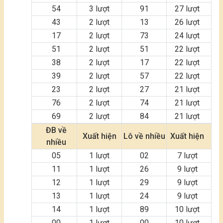
54
3 lượt
91
27 lượt
43
2 lượt
13
26 lượt
17
2 lượt
73
24 lượt
51
2 lượt
51
22 lượt
38
2 lượt
17
22 lượt
39
2 lượt
57
22 lượt
23
2 lượt
27
21 lượt
76
2 lượt
74
21 lượt
69
2 lượt
84
21 lượt
ĐB về
Xuất hiện
Lô về nhiều
Xuất hiện
nhiều
05
1 lượt
02
7 lượt
11
1 lượt
26
9 lượt
12
1 lượt
29
9 lượt
13
1 lượt
24
9 lượt
14
1 lượt
89
10 lượt
00
1 lượt
00
10 lượt