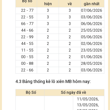
Bộ số
hiện
về
gần nhất
22 - 77
3
3
07/06/2026
22 - 55
3
3
03/06/2026
66 - 77
3
3
06/06/2026
44 - 66
2
2
25/05/2026
22 - 99
2
2
05/06/2026
44 - 55
2
2
02/06/2026
11 - 55
2
2
23/05/2026
00 - 55
2
2
01/06/2026
00 - 88
2
2
28/05/2026
22 - 66
2
2
03/06/2026
4.3 Bảng thống kê lô xiên MB hôm nay:
Bộ Số
Số ngày đã về
11/05/2026,
13/05/2026,