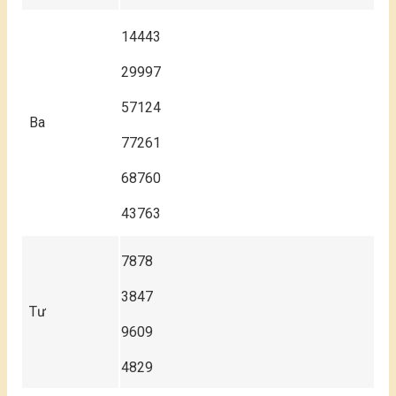
14443
29997
57124
Ba
77261
68760
43763
7878
3847
Tư
9609
4829