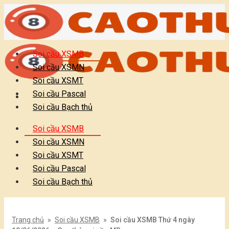
Bỏ
qua
nội
dung
Soi cầu XSMB
Soi cầu XSMN
Soi cầu XSMT
Soi cầu Pascal
Soi cầu Bạch thủ
Soi cầu XSMB
Soi cầu XSMN
Soi cầu XSMT
Soi cầu Pascal
Soi cầu Bạch thủ
Trang chủ
»
Soi cầu XSMB
»
Soi cầu XSMB Thứ 4 ngày