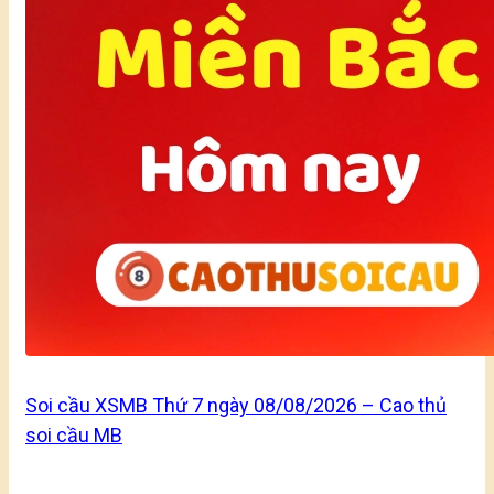
Soi cầu XSMB Thứ 7 ngày 08/08/2026 – Cao thủ
soi cầu MB