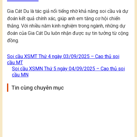
Gia Cát Du là tác giả nổi tiếng nhờ khả năng soi cầu và dự
đoán kết quả chính xác, giúp anh em tăng cơ hội chiến
thắng. Với nhiều năm kinh nghiệm trong ngành, những dự
đoán của Gia Cát Du luôn nhận được sự tin tưởng từ cộng
đồng.
Soi cầu XSMT Thứ 4 ngày 03/09/2025 – Cao thủ soi
cầu MT
Soi cầu XSMN Thứ 5 ngày 04/09/2025 – Cao thủ soi
cầu MN
Tin cùng chuyên mục