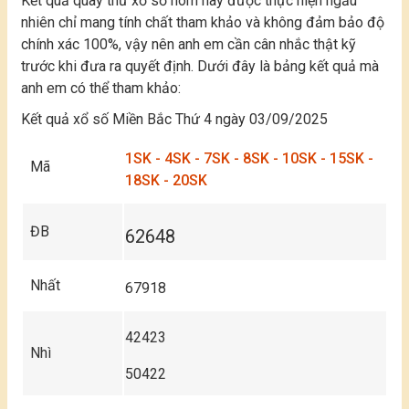
Kết quả quay thử xổ số hôm nay được thực hiện ngẫu
nhiên chỉ mang tính chất tham khảo và không đảm bảo độ
chính xác 100%, vậy nên anh em cần cân nhắc thật kỹ
trước khi đưa ra quyết định. Dưới đây là bảng kết quả mà
anh em có thể tham khảo:
Kết quả xổ số Miền Bắc Thứ 4 ngày 03/09/2025
1SK
-
4SK
-
7SK
-
8SK
-
10SK
-
15SK
-
Mã
18SK
-
20SK
ĐB
62648
Nhất
67918
42423
Nhì
50422