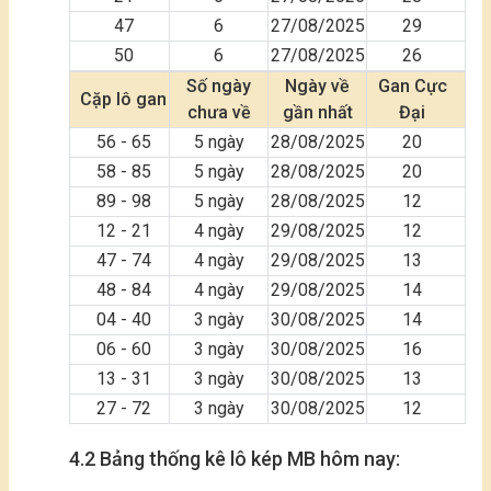
47
6
27/08/2025
29
50
6
27/08/2025
26
Số ngày
Ngày về
Gan Cực
Cặp lô gan
chưa về
gần nhất
Đại
56 - 65
5
ngày
28/08/2025
20
58 - 85
5
ngày
28/08/2025
20
89 - 98
5
ngày
28/08/2025
12
12 - 21
4
ngày
29/08/2025
12
47 - 74
4
ngày
29/08/2025
13
48 - 84
4
ngày
29/08/2025
14
04 - 40
3
ngày
30/08/2025
14
06 - 60
3
ngày
30/08/2025
16
13 - 31
3
ngày
30/08/2025
13
27 - 72
3
ngày
30/08/2025
12
4.2 Bảng thống kê lô kép MB hôm nay: