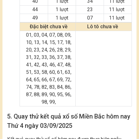
40
1 lượt
34
11 lượt
44
1 lượt
23
11 lượt
49
1 lượt
07
11 lượt
Đặc biệt chưa về
Lô tô chưa về
01, 03, 04, 07, 08, 09,
10, 13, 14, 15, 17, 18,
20, 23, 24, 26, 28, 29,
31, 32, 33, 36, 37, 38,
41, 42, 43, 46, 47, 48,
51, 53, 58, 60, 61, 63,
64, 65, 66, 67, 69, 72,
74, 78, 82, 83, 84, 86,
87, 88, 89, 90, 95, 96,
98, 99,
5. Quay thử kết quả xổ số Miền Bắc hôm nay
Thứ 4 ngày 03/09/2025