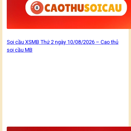
Soi cầu XSMB Thứ 2 ngày 10/08/2026 – Cao thủ
soi cầu MB