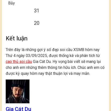
Bảy
31
20
Kết luận
Trên đây là những gợi ý số đẹp soi cầu XSMB hôm nay
Thứ 4
ngày 03/09/2025
, được thống kê và phân tích từ
cao thủ soi cầu
Gia Cát Du. Hy vọng bài viết sẽ mang lại
cho anh em những thêm thông tin hữu ích. Chúc anh em có
được kỳ quay hôm nay thật thuận lợi và may mắn.
Gia Cát Du