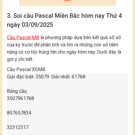
3. Soi cầu Pascal Miền Bắc hôm nay Thứ 4
ngày 03/09/2025
Cầu Pascal MB
là phương pháp dựa trên kết quả xổ số
của kỳ trước để phân tích và tìm ra những con số tiềm
năng có cơ hội trúng lớn cho ngày hôm nay. Dưới đây là
gợi ý chi tiết:
Cầu Pascal XSMB
Giải đặc biệt:
35079
. Giải nhất:
61768
Bảng cầu:
3
5
0
7
9
6
1
7
6
8
8
5
7
6
5
7
8
3
4
3
2
3
1
2
5
1
7