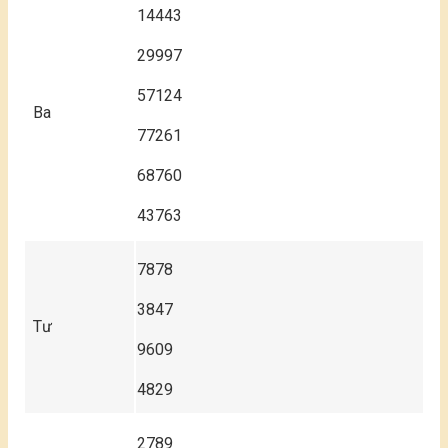
14443
29997
57124
Ba
77261
68760
43763
7878
3847
Tư
9609
4829
2789