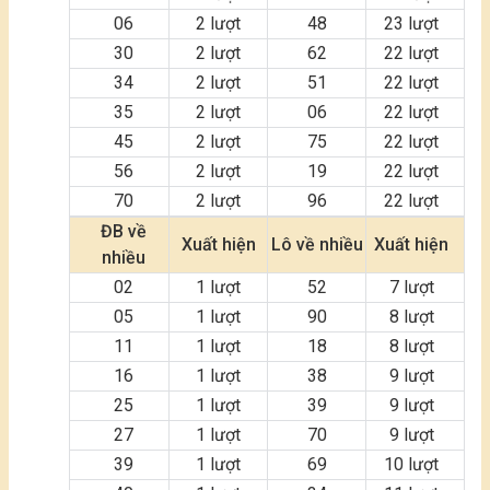
06
2 lượt
48
23 lượt
30
2 lượt
62
22 lượt
34
2 lượt
51
22 lượt
35
2 lượt
06
22 lượt
45
2 lượt
75
22 lượt
56
2 lượt
19
22 lượt
70
2 lượt
96
22 lượt
ĐB về
Xuất hiện
Lô về nhiều
Xuất hiện
nhiều
02
1 lượt
52
7 lượt
05
1 lượt
90
8 lượt
11
1 lượt
18
8 lượt
16
1 lượt
38
9 lượt
25
1 lượt
39
9 lượt
27
1 lượt
70
9 lượt
39
1 lượt
69
10 lượt