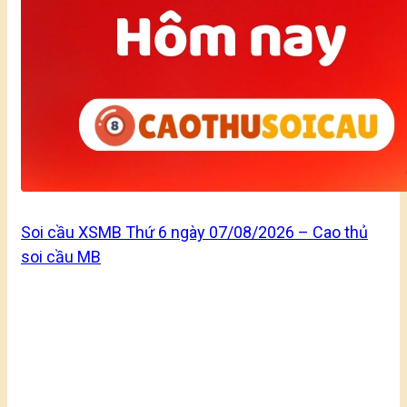
Soi cầu XSMB Thứ 6 ngày 07/08/2026 – Cao thủ
soi cầu MB