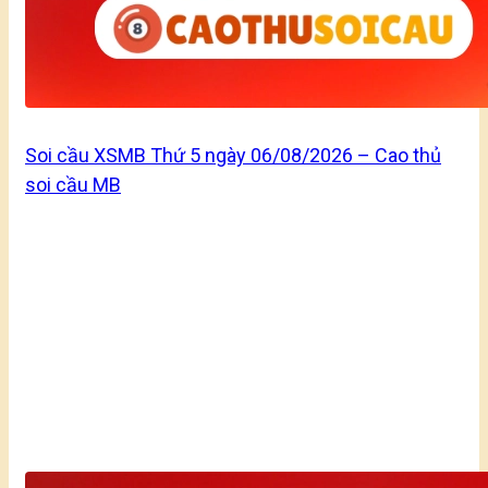
Soi cầu XSMB Thứ 5 ngày 06/08/2026 – Cao thủ
soi cầu MB