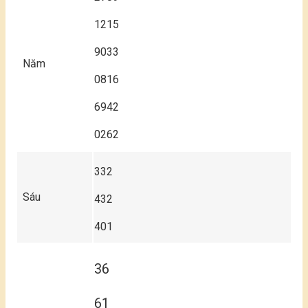
1215
9033
Năm
0816
6942
0262
332
Sáu
432
401
36
61