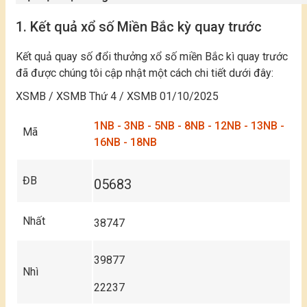
1. Kết quả xổ số Miền Bắc kỳ quay trước
Kết quả quay số đổi thưởng xổ số miền Bắc kì quay trước
đã được chúng tôi cập nhật một cách chi tiết dưới đây:
XSMB
/
XSMB Thứ 4
/
XSMB 01/10/2025
1NB
-
3NB
-
5NB
-
8NB
-
12NB
-
13NB
-
Mã
16NB
-
18NB
ĐB
05683
Nhất
38747
39877
Nhì
22237