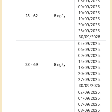
06/09/2025,
09/09/2025,
10/09/2025,
23 - 62
8 ngày
19/09/2025,
20/09/2025,
26/09/2025,
30/09/2025
02/09/2025,
06/09/2025,
09/09/2025,
14/09/2025,
23 - 69
8 ngày
18/09/2025,
20/09/2025,
27/09/2025,
30/09/2025
02/09/2025,
04/09/2025,
07/09/2025,
08/09/2025,