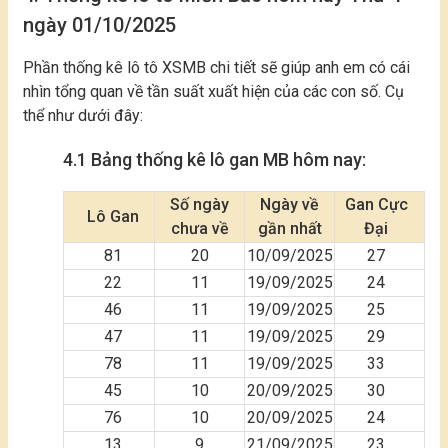
ngày 01/10/2025
Phần thống kê lô tô XSMB chi tiết sẽ giúp anh em có cái
nhìn tổng quan về tần suất xuất hiện của các con số. Cụ
thể như dưới đây:
4.1 Bảng thống kê lô gan MB hôm nay:
Số ngày
Ngày về
Gan Cực
Lô Gan
chưa về
gần nhất
Đại
81
20
10/09/2025
27
22
11
19/09/2025
24
46
11
19/09/2025
25
47
11
19/09/2025
29
78
11
19/09/2025
33
45
10
20/09/2025
30
76
10
20/09/2025
24
13
9
21/09/2025
23