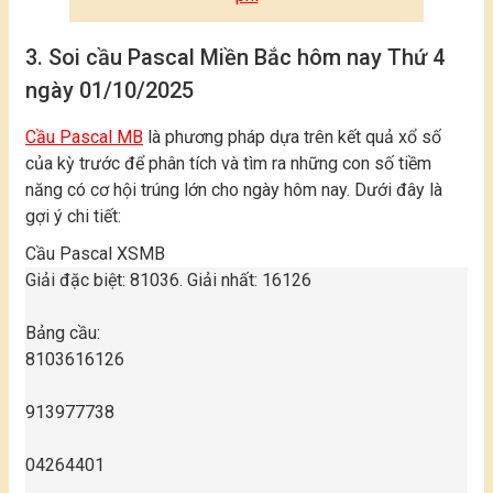
3. Soi cầu Pascal Miền Bắc hôm nay Thứ 4
ngày 01/10/2025
Cầu Pascal MB
là phương pháp dựa trên kết quả xổ số
của kỳ trước để phân tích và tìm ra những con số tiềm
năng có cơ hội trúng lớn cho ngày hôm nay. Dưới đây là
gợi ý chi tiết:
Cầu Pascal XSMB
Giải đặc biệt:
81036
. Giải nhất:
16126
Bảng cầu:
8
1
0
3
6
1
6
1
2
6
9
1
3
9
7
7
7
3
8
0
4
2
6
4
4
0
1