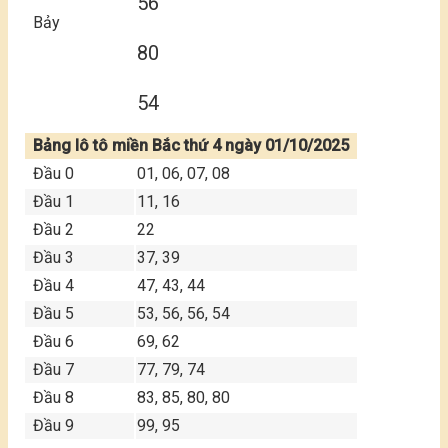
56
Bảy
80
54
Bảng lô tô miền Bắc thứ 4 ngày 01/10/2025
Đầu 0
01, 06, 07, 08
Đầu 1
11, 16
Đầu 2
22
Đầu 3
37, 39
Đầu 4
47, 43, 44
Đầu 5
53, 56, 56, 54
Đầu 6
69, 62
Đầu 7
77, 79, 74
Đầu 8
83
, 85, 80, 80
Đầu 9
99, 95