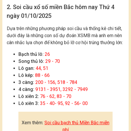
2. Soi cầu xổ số miền Bắc hôm nay Thứ 4
ngày 01/10/2025
Dựa trên những phương pháp soi cầu và thống kê chi tiết,
dưới đây là những con số dự đoán XSMB mà anh em nên
cân nhắc lựa chọn để không bỏ lỡ cơ hội trúng thưởng lớn:
Bạch thủ lô:
26
Song thủ lô:
29 - 70
Lô gan:
44, 51
Lô kép:
88 - 66
3 càng:
200 - 156, 518 - 784
4 càng:
9131 - 3951, 3292 - 7949
Lô xiên 2:
76 - 62, 83 - 70
Lô xiên 3:
35 - 40- 95, 92 - 56- 00
Xem thêm:
Soi cầu bạch thủ Miền Bắc miễn
phí