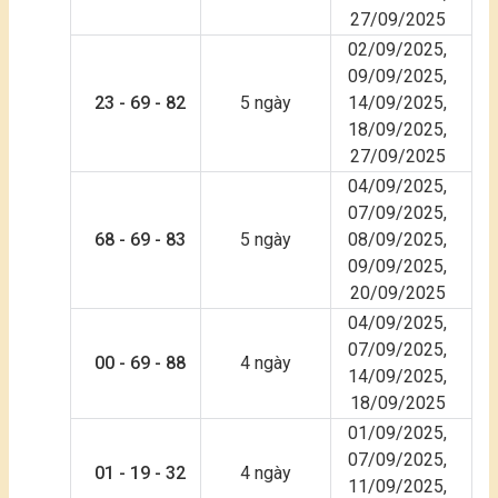
27/09/2025
02/09/2025,
09/09/2025,
23 - 69 - 82
5 ngày
14/09/2025,
18/09/2025,
27/09/2025
04/09/2025,
07/09/2025,
68 - 69 - 83
5 ngày
08/09/2025,
09/09/2025,
20/09/2025
04/09/2025,
07/09/2025,
00 - 69 - 88
4 ngày
14/09/2025,
18/09/2025
01/09/2025,
07/09/2025,
01 - 19 - 32
4 ngày
11/09/2025,