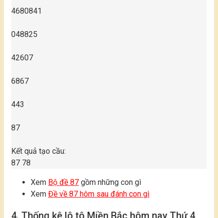
4
6
8
0
8
4
1
0
4
8
8
2
5
4
2
6
0
7
6
8
6
7
4
4
3
8
7
Kết quả tạo cầu:
87
78
Xem
Bộ đề 87
gồm những con gì
Xem
Đề về 87 hôm sau đánh con gì
4. Thống kê lô tô Miền Bắc hôm nay Thứ 4