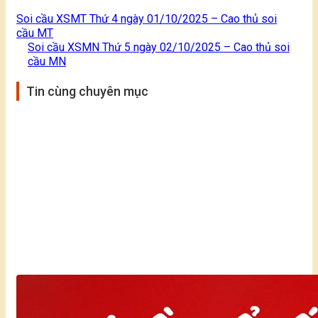
Soi cầu XSMT Thứ 4 ngày 01/10/2025 – Cao thủ soi
cầu MT
Soi cầu XSMN Thứ 5 ngày 02/10/2025 – Cao thủ soi
cầu MN
Tin cùng chuyên mục