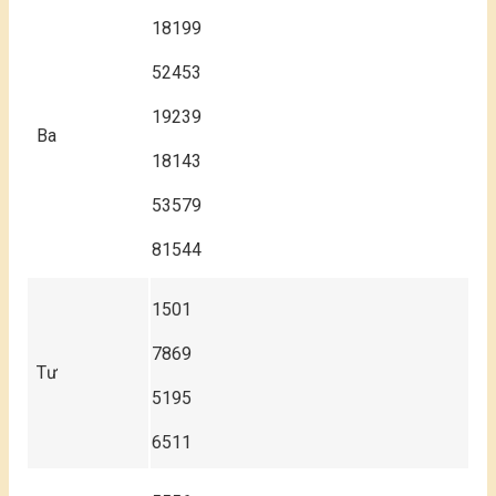
18199
52453
19239
Ba
18143
53579
81544
1501
7869
Tư
5195
6511