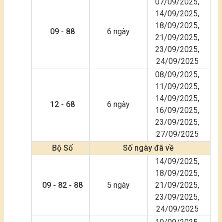
07/09/2025,
14/09/2025,
18/09/2025,
09 - 88
6 ngày
21/09/2025,
23/09/2025,
24/09/2025
08/09/2025,
11/09/2025,
14/09/2025,
12 - 68
6 ngày
16/09/2025,
23/09/2025,
27/09/2025
Bộ Số
Số ngày đã về
14/09/2025,
18/09/2025,
09 - 82 - 88
5 ngày
21/09/2025,
23/09/2025,
24/09/2025