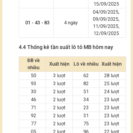
15/09/2025
04/09/2025,
09/09/2025,
01 - 43 - 83
4 ngày
11/09/2025,
12/09/2025
4.4 Thống kê tần suất lô tô MB hôm nay
ĐB về
Xuất hiện
Lô về nhiều
Xuất hiện
nhiều
50
3 lượt
62
28 lượt
93
3 lượt
82
25 lượt
30
2 lượt
51
24 lượt
46
2 lượt
34
23 lượt
71
2 lượt
23
23 lượt
92
2 lượt
31
23 lượt
77
2 lượt
75
23 lượt
05
2 lượt
96
22 lượt