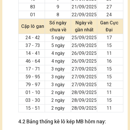
83
9
21/09/2025
27
01
8
22/09/2025
24
Số ngày
Ngày về
Gan Cực
Cặp lô gan
chưa về
gần nhất
Đại
24 - 42
5
ngày
25/09/2025
17
37 - 73
5
ngày
25/09/2025
15
14 - 41
4
ngày
26/09/2025
11
46 - 64
4
ngày
26/09/2025
16
17 - 71
3
ngày
27/09/2025
15
59 - 95
3
ngày
27/09/2025
15
79 - 97
3
ngày
27/09/2025
12
01 - 10
2
ngày
28/09/2025
11
03 - 30
2
ngày
28/09/2025
15
15 - 51
2
ngày
28/09/2025
11
4.2 Bảng thống kê lô kép MB hôm nay: