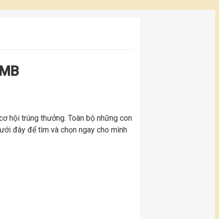
 MB
cơ hội trúng thưởng. Toàn bộ những con
dưới đây để tìm và chọn ngay cho mình