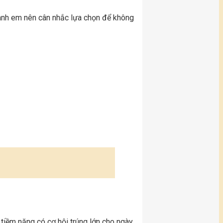
anh em nên cân nhắc lựa chọn để không
tiềm năng có cơ hội trúng lớn cho ngày