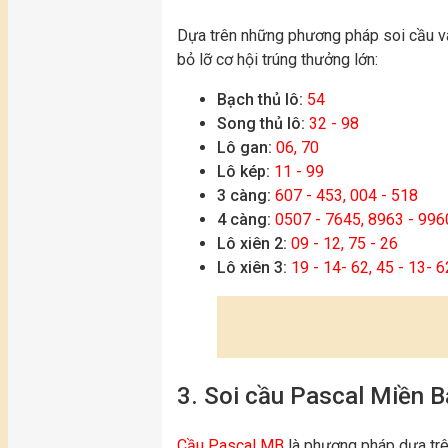
Dựa trên những phương pháp soi cầu và
bỏ lỡ cơ hội trúng thưởng lớn:
Bạch thủ lô:
54
Song thủ lô:
32 - 98
Lô gan:
06, 70
Lô kép:
11 - 99
3 càng:
607 - 453, 004 - 518
4 càng:
0507 - 7645, 8963 - 996
Lô xiên 2:
09 - 12, 75 - 26
Lô xiên 3:
19 - 14- 62, 45 - 13- 6
3. Soi cầu Pascal Miền 
Cầu Pascal MB
là phương pháp dựa trên