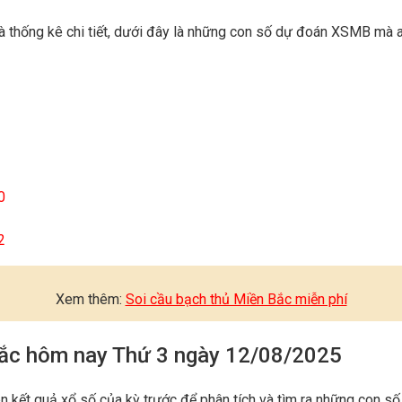
 thống kê chi tiết, dưới đây là những con số dự đoán XSMB mà 
0
2
Xem thêm:
Soi cầu bạch thủ Miền Bắc miễn phí
Bắc hôm nay Thứ 3 ngày 12/08/2025
 kết quả xổ số của kỳ trước để phân tích và tìm ra những con số 