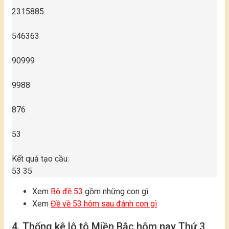
2
3
1
5
8
8
5
5
4
6
3
6
3
9
0
9
9
9
9
9
8
8
8
7
6
5
3
Kết quả tạo cầu:
53
35
Xem
Bộ đề 53
gồm những con gì
Xem
Đề về 53 hôm sau đánh con gì
4. Thống kê lô tô Miền Bắc hôm nay Thứ 3