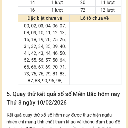
14
1 lượt
20
11 lượt
16
1 lượt
72
12 lượt
Đặc biệt chưa về
Lô tô chưa về
00, 02, 03, 04, 06, 07,
08, 09, 10, 11, 12, 13,
15, 18, 19, 20, 25, 26,
31, 32, 34, 35, 39, 40,
41, 42, 43, 44, 46, 50,
52, 55, 56, 57, 58, 64,
65, 66, 67, 69, 70, 71,
73, 75, 76, 79, 81, 83,
87, 88, 90, 95, 98,
5. Quay thử kết quả xổ số Miền Bắc hôm nay
Thứ 3 ngày 10/02/2026
Kết quả quay thử xổ số hôm nay được thực hiện ngẫu
nhiên chỉ mang tính chất tham khảo và không đảm bảo độ