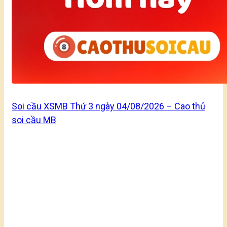
Soi cầu XSMB Thứ 3 ngày 04/08/2026 – Cao thủ
soi cầu MB