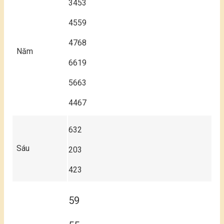
3453
4559
4768
Năm
6619
5663
4467
632
Sáu
203
423
59