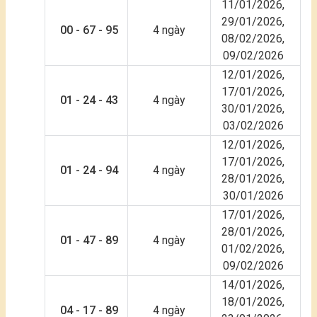
11/01/2026,
29/01/2026,
00 - 67 - 95
4 ngày
08/02/2026,
09/02/2026
12/01/2026,
17/01/2026,
01 - 24 - 43
4 ngày
30/01/2026,
03/02/2026
12/01/2026,
17/01/2026,
01 - 24 - 94
4 ngày
28/01/2026,
30/01/2026
17/01/2026,
28/01/2026,
01 - 47 - 89
4 ngày
01/02/2026,
09/02/2026
14/01/2026,
18/01/2026,
04 - 17 - 89
4 ngày