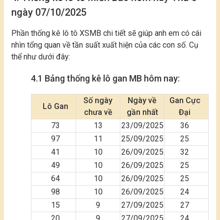
ngày 07/10/2025
Phần thống kê lô tô XSMB chi tiết sẽ giúp anh em có cái
nhìn tổng quan về tần suất xuất hiện của các con số. Cụ
thể như dưới đây:
4.1 Bảng thống kê lô gan MB hôm nay:
Số ngày
Ngày về
Gan Cực
Lô Gan
chưa về
gần nhất
Đại
73
13
23/09/2025
36
97
11
25/09/2025
25
41
10
26/09/2025
32
49
10
26/09/2025
25
64
10
26/09/2025
25
98
10
26/09/2025
24
15
9
27/09/2025
27
20
9
27/09/2025
24