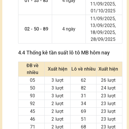
01 - 53 - 83
4 ngày
11/09/2025,
01/10/2025
11/09/2025,
13/09/2025,
02 - 50 - 89
4 ngày
18/09/2025,
28/09/2025
4.4 Thống kê tần suất lô tô MB hôm nay
ĐB về
Xuất hiện
Lô về nhiều
Xuất hiện
nhiều
05
3 lượt
62
26 lượt
50
3 lượt
82
24 lượt
93
3 lượt
31
23 lượt
92
2 lượt
34
23 lượt
45
2 lượt
69
23 lượt
46
2 lượt
51
23 lượt
71
2 lượt
68
23 lượt