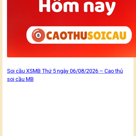
Soi cầu XSMB Thứ 5 ngày 06/08/2026 – Cao thủ
soi cầu MB