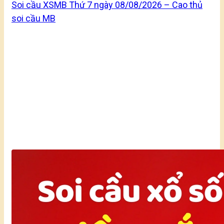
Soi cầu XSMB Thứ 7 ngày 08/08/2026 – Cao thủ
soi cầu MB