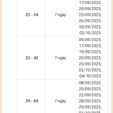
17/09/2025,
20/09/2025,
23 - 34
7 ngày
25/09/2025,
26/09/2025,
30/09/2025,
02/10/2025
09/09/2025,
17/09/2025,
19/09/2025,
23 - 42
7 ngày
20/09/2025,
25/09/2025,
02/10/2025,
04/10/2025
08/09/2025,
20/09/2025,
22/09/2025,
39 - 69
7 ngày
28/09/2025,
29/09/2025,