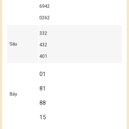
6942
0262
332
Sáu
432
401
01
81
Bảy
88
15