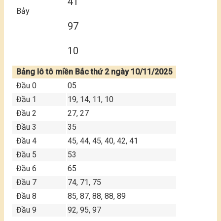
41
Bảy
97
10
Bảng lô tô miền Bắc thứ 2 ngày 10/11/2025
Đầu 0
05
Đầu 1
19, 14, 11, 10
Đầu 2
27, 27
Đầu 3
35
Đầu 4
45, 44, 45, 40, 42, 41
Đầu 5
53
Đầu 6
65
Đầu 7
74, 71, 75
Đầu 8
85, 87, 88, 88, 89
Đầu 9
92
, 95, 97