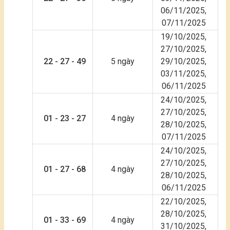
06/11/2025,
07/11/2025
19/10/2025,
27/10/2025,
22 - 27 - 49
5 ngày
29/10/2025,
03/11/2025,
06/11/2025
24/10/2025,
27/10/2025,
01 - 23 - 27
4 ngày
28/10/2025,
07/11/2025
24/10/2025,
27/10/2025,
01 - 27 - 68
4 ngày
28/10/2025,
06/11/2025
22/10/2025,
28/10/2025,
01 - 33 - 69
4 ngày
31/10/2025,