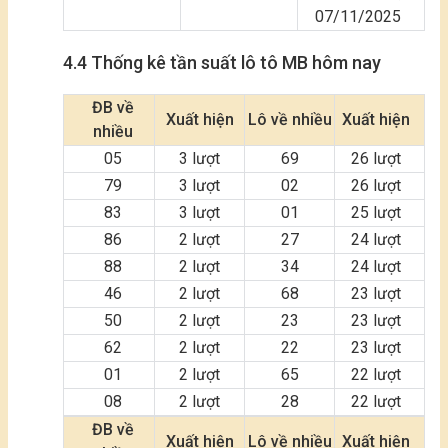
07/11/2025
4.4 Thống kê tần suất lô tô MB hôm nay
ĐB về
Xuất hiện
Lô về nhiều
Xuất hiện
nhiều
05
3 lượt
69
26 lượt
79
3 lượt
02
26 lượt
83
3 lượt
01
25 lượt
86
2 lượt
27
24 lượt
88
2 lượt
34
24 lượt
46
2 lượt
68
23 lượt
50
2 lượt
23
23 lượt
62
2 lượt
22
23 lượt
01
2 lượt
65
22 lượt
08
2 lượt
28
22 lượt
ĐB về
Xuất hiện
Lô về nhiều
Xuất hiện