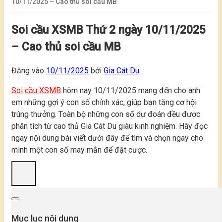
10/11/2025 – Cao thủ soi cầu MB
Soi cầu XSMB Thứ 2 ngày 10/11/2025
– Cao thủ soi cầu MB
Đăng vào
10/11/2025
bởi
Gia Cát Du
Soi cầu XSMB
hôm nay
10/11/2025
mang đến cho anh
em những gợi ý con số chính xác, giúp bạn tăng cơ hội
trúng thưởng. Toàn bộ những con số dự đoán đều được
phân tích từ cao thủ Gia Cát Du giàu kinh nghiệm. Hãy đọc
ngay nội dung bài viết dưới đây để tìm và chọn ngay cho
mình một con số may mắn để đặt cược.
Mục lục nội dung