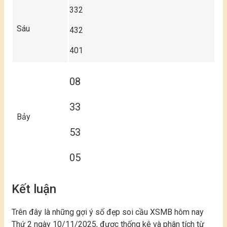
332
Sáu
432
401
08
33
Bảy
53
05
Kết luận
Trên đây là những gợi ý số đẹp soi cầu XSMB hôm nay
Thứ 2
ngày 10/11/2025
, được thống kê và phân tích từ