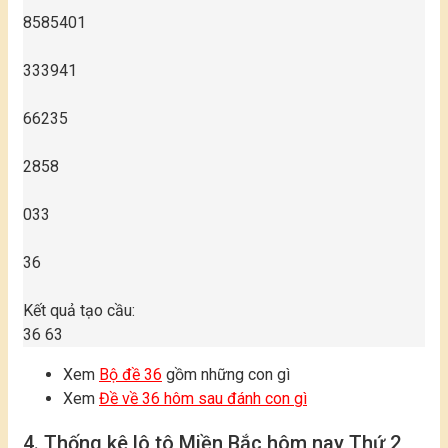
8
5
8
5
4
0
1
3
3
3
9
4
1
6
6
2
3
5
2
8
5
8
0
3
3
3
6
Kết quả tạo cầu:
36
63
Xem
Bộ đề 36
gồm những con gì
Xem
Đề về 36 hôm sau đánh con gì
4. Thống kê lô tô Miền Bắc hôm nay Thứ 2