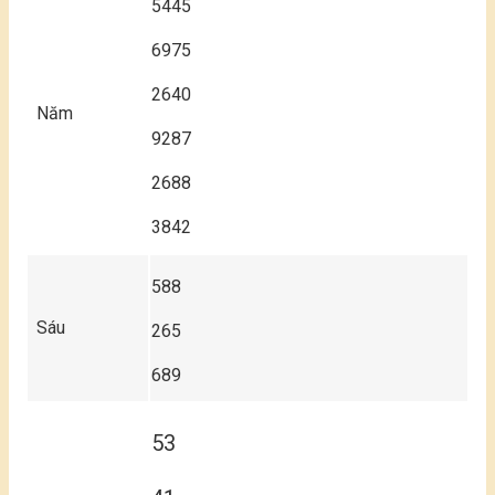
5445
6975
2640
Năm
9287
2688
3842
588
Sáu
265
689
53