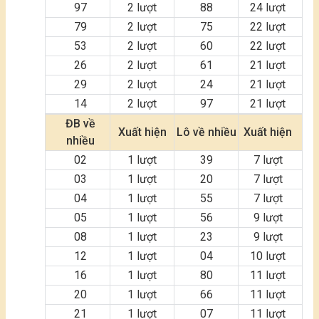
97
2 lượt
88
24 lượt
79
2 lượt
75
22 lượt
53
2 lượt
60
22 lượt
26
2 lượt
61
21 lượt
29
2 lượt
24
21 lượt
14
2 lượt
97
21 lượt
ĐB về
Xuất hiện
Lô về nhiều
Xuất hiện
nhiều
02
1 lượt
39
7 lượt
03
1 lượt
20
7 lượt
04
1 lượt
55
7 lượt
05
1 lượt
56
9 lượt
08
1 lượt
23
9 lượt
12
1 lượt
04
10 lượt
16
1 lượt
80
11 lượt
20
1 lượt
66
11 lượt
21
1 lượt
07
11 lượt