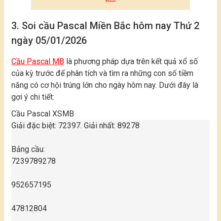
3. Soi cầu Pascal Miền Bắc hôm nay Thứ 2
ngày 05/01/2026
Cầu Pascal MB
là phương pháp dựa trên kết quả xổ số
của kỳ trước để phân tích và tìm ra những con số tiềm
năng có cơ hội trúng lớn cho ngày hôm nay. Dưới đây là
gợi ý chi tiết:
Cầu Pascal XSMB
Giải đặc biệt:
72397
. Giải nhất:
89278
Bảng cầu:
7
2
3
9
7
8
9
2
7
8
9
5
2
6
5
7
1
9
5
4
7
8
1
2
8
0
4