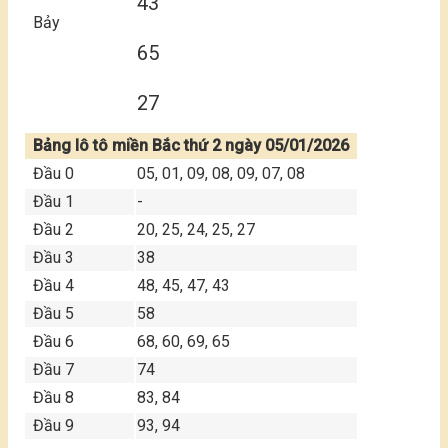
43
Bảy
65
27
Bảng lô tô miền Bắc thứ 2 ngày 05/01/2026
Đầu 0
05
, 01, 09, 08, 09, 07, 08
Đầu 1
-
Đầu 2
20, 25, 24, 25, 27
Đầu 3
38
Đầu 4
48, 45, 47, 43
Đầu 5
58
Đầu 6
68, 60, 69, 65
Đầu 7
74
Đầu 8
83, 84
Đầu 9
93, 94