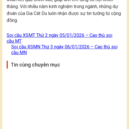
thắng. Với nhiều năm kinh nghiệm trong ngành, những dự
đoán của Gia Cát Du luôn nhận được sự tin tưởng từ cộng
đồng.
Soi cầu XSMT Thứ 2 ngày 05/01/2026 – Cao thủ soi
cầu MT
Soi cầu XSMN Thứ 3 ngày 06/01/2026 – Cao thủ soi
cầu MN
Tin cùng chuyên mục