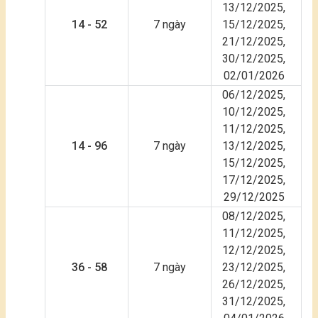
13/12/2025,
14 - 52
7 ngày
15/12/2025,
21/12/2025,
30/12/2025,
02/01/2026
06/12/2025,
10/12/2025,
11/12/2025,
14 - 96
7 ngày
13/12/2025,
15/12/2025,
17/12/2025,
29/12/2025
08/12/2025,
11/12/2025,
12/12/2025,
36 - 58
7 ngày
23/12/2025,
26/12/2025,
31/12/2025,