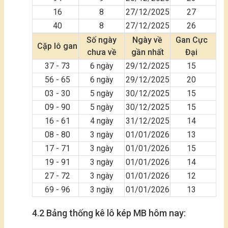
16
8
27/12/2025
27
40
8
27/12/2025
26
Số ngày
Ngày về
Gan Cực
Cặp lô gan
chưa về
gần nhất
Đại
37 - 73
6
ngày
29/12/2025
15
56 - 65
6
ngày
29/12/2025
20
03 - 30
5
ngày
30/12/2025
15
09 - 90
5
ngày
30/12/2025
15
16 - 61
4
ngày
31/12/2025
14
08 - 80
3
ngày
01/01/2026
13
17 - 71
3
ngày
01/01/2026
15
19 - 91
3
ngày
01/01/2026
14
27 - 72
3
ngày
01/01/2026
12
69 - 96
3
ngày
01/01/2026
13
4.2 Bảng thống kê lô kép MB hôm nay: