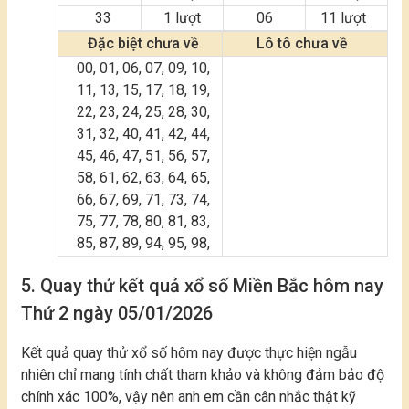
33
1 lượt
06
11 lượt
Đặc biệt chưa về
Lô tô chưa về
00, 01, 06, 07, 09, 10,
11, 13, 15, 17, 18, 19,
22, 23, 24, 25, 28, 30,
31, 32, 40, 41, 42, 44,
45, 46, 47, 51, 56, 57,
58, 61, 62, 63, 64, 65,
66, 67, 69, 71, 73, 74,
75, 77, 78, 80, 81, 83,
85, 87, 89, 94, 95, 98,
5. Quay thử kết quả xổ số Miền Bắc hôm nay
Thứ 2 ngày 05/01/2026
Kết quả quay thử xổ số hôm nay được thực hiện ngẫu
nhiên chỉ mang tính chất tham khảo và không đảm bảo độ
chính xác 100%, vậy nên anh em cần cân nhắc thật kỹ