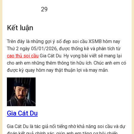
29
Kết luận
Trên đây là những gợi ý số đẹp soi cầu XSMB hôm nay
Thứ 2
ngày 05/01/2026
, được thống kê và phân tích từ
cao thủ soi cầu
Gia Cát Du. Hy vọng bài viết sẽ mang lại
cho anh em những thêm thông tin hữu ích. Chúc anh em có
được kỳ quay hôm nay thật thuận lợi và may mắn.
Gia Cát Du
Gia Cát Du là tác giả nổi tiếng nhờ khả năng soi cầu và dự
đoán kết quả chính xác, giúp anh em tăng cơ hội chiến