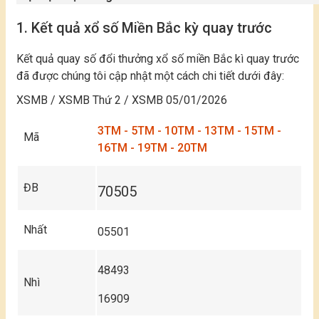
1. Kết quả xổ số Miền Bắc kỳ quay trước
Kết quả quay số đổi thưởng xổ số miền Bắc kì quay trước
đã được chúng tôi cập nhật một cách chi tiết dưới đây:
XSMB
/
XSMB Thứ 2
/
XSMB 05/01/2026
3TM
-
5TM
-
10TM
-
13TM
-
15TM
-
Mã
16TM
-
19TM
-
20TM
ĐB
70505
Nhất
05501
48493
Nhì
16909