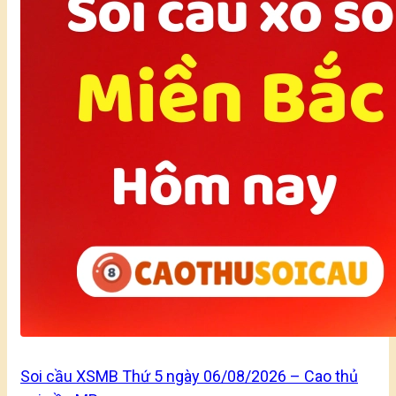
Soi cầu XSMB Thứ 5 ngày 06/08/2026 – Cao thủ