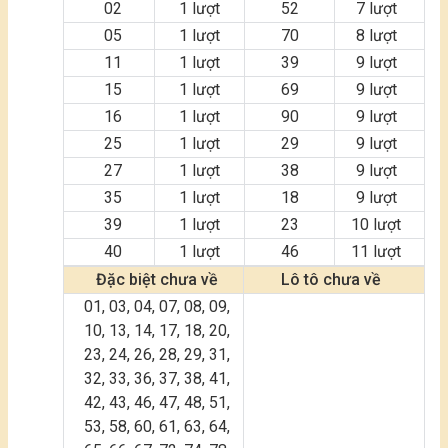
02
1 lượt
52
7 lượt
05
1 lượt
70
8 lượt
11
1 lượt
39
9 lượt
15
1 lượt
69
9 lượt
16
1 lượt
90
9 lượt
25
1 lượt
29
9 lượt
27
1 lượt
38
9 lượt
35
1 lượt
18
9 lượt
39
1 lượt
23
10 lượt
40
1 lượt
46
11 lượt
Đặc biệt chưa về
Lô tô chưa về
01, 03, 04, 07, 08, 09,
10, 13, 14, 17, 18, 20,
23, 24, 26, 28, 29, 31,
32, 33, 36, 37, 38, 41,
42, 43, 46, 47, 48, 51,
53, 58, 60, 61, 63, 64,