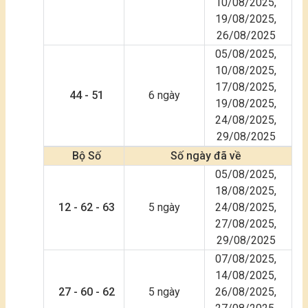
10/08/2025,
19/08/2025,
26/08/2025
05/08/2025,
10/08/2025,
17/08/2025,
44 - 51
6 ngày
19/08/2025,
24/08/2025,
29/08/2025
Bộ Số
Số ngày đã về
05/08/2025,
18/08/2025,
12 - 62 - 63
5 ngày
24/08/2025,
27/08/2025,
29/08/2025
07/08/2025,
14/08/2025,
27 - 60 - 62
5 ngày
26/08/2025,