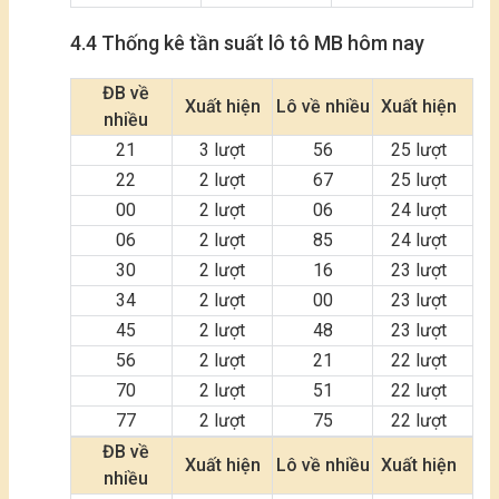
4.4 Thống kê tần suất lô tô MB hôm nay
ĐB về
Xuất hiện
Lô về nhiều
Xuất hiện
nhiều
21
3 lượt
56
25 lượt
22
2 lượt
67
25 lượt
00
2 lượt
06
24 lượt
06
2 lượt
85
24 lượt
30
2 lượt
16
23 lượt
34
2 lượt
00
23 lượt
45
2 lượt
48
23 lượt
56
2 lượt
21
22 lượt
70
2 lượt
51
22 lượt
77
2 lượt
75
22 lượt
ĐB về
Xuất hiện
Lô về nhiều
Xuất hiện
nhiều