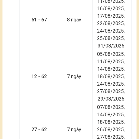
11/08/2025,
16/08/2025,
17/08/2025,
51 - 67
8 ngày
22/08/2025,
24/08/2025,
25/08/2025,
31/08/2025
05/08/2025,
11/08/2025,
14/08/2025,
12 - 62
7 ngày
18/08/2025,
24/08/2025,
27/08/2025,
29/08/2025
07/08/2025,
14/08/2025,
18/08/2025,
27 - 62
7 ngày
26/08/2025,
27/08/2025,