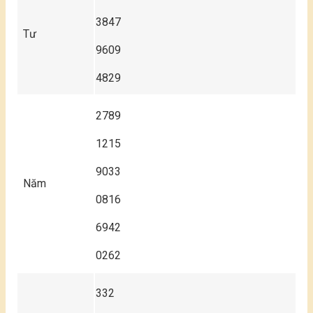
3847
Tư
9609
4829
2789
1215
9033
Năm
0816
6942
0262
332