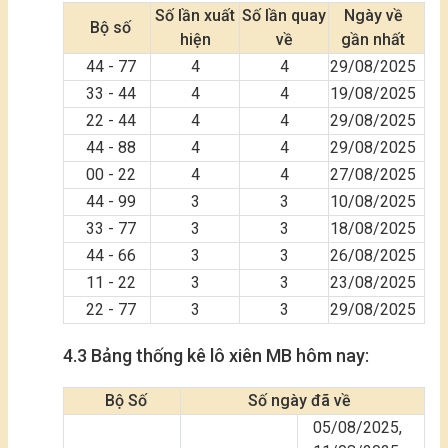
Số lần xuất
Số lần quay
Ngày về
Bộ số
hiện
về
gần nhất
44 - 77
4
4
29/08/2025
33 - 44
4
4
19/08/2025
22 - 44
4
4
29/08/2025
44 - 88
4
4
29/08/2025
00 - 22
4
4
27/08/2025
44 - 99
3
3
10/08/2025
33 - 77
3
3
18/08/2025
44 - 66
3
3
26/08/2025
11 - 22
3
3
23/08/2025
22 - 77
3
3
29/08/2025
4.3 Bảng thống kê lô xiên MB hôm nay:
Bộ Số
Số ngày đã về
05/08/2025,