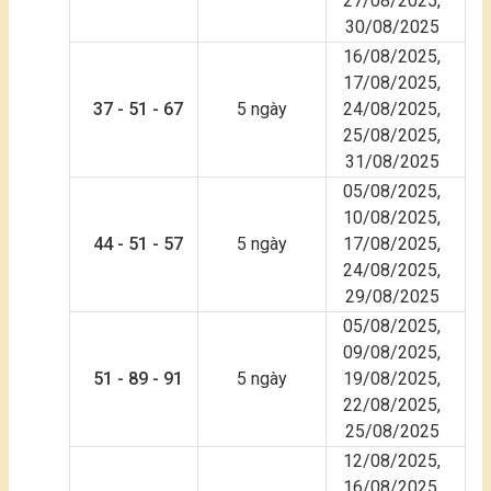
27/08/2025,
30/08/2025
16/08/2025,
17/08/2025,
37 - 51 - 67
5 ngày
24/08/2025,
25/08/2025,
31/08/2025
05/08/2025,
10/08/2025,
44 - 51 - 57
5 ngày
17/08/2025,
24/08/2025,
29/08/2025
05/08/2025,
09/08/2025,
51 - 89 - 91
5 ngày
19/08/2025,
22/08/2025,
25/08/2025
12/08/2025,
16/08/2025,