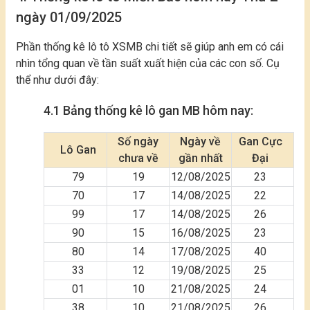
ngày 01/09/2025
Phần thống kê lô tô XSMB chi tiết sẽ giúp anh em có cái
nhìn tổng quan về tần suất xuất hiện của các con số. Cụ
thể như dưới đây:
4.1 Bảng thống kê lô gan MB hôm nay:
Số ngày
Ngày về
Gan Cực
Lô Gan
chưa về
gần nhất
Đại
79
19
12/08/2025
23
70
17
14/08/2025
22
99
17
14/08/2025
26
90
15
16/08/2025
23
80
14
17/08/2025
40
33
12
19/08/2025
25
01
10
21/08/2025
24
38
10
21/08/2025
26