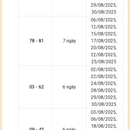
29/08/2025,
30/08/2025
06/08/2025,
12/08/2025,
15/08/2025,
78 - 81
7 ngày
17/08/2025,
20/08/2025,
22/08/2025,
25/08/2025
02/08/2025,
22/08/2025,
24/08/2025,
03 - 62
6 ngày
28/08/2025,
29/08/2025,
30/08/2025
03/08/2025,
06/08/2025,
18/08/2025,
09 - 43
6 ngày