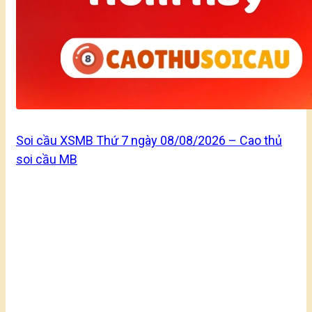
Soi cầu XSMB Thứ 7 ngày 08/08/2026 – Cao thủ
soi cầu MB