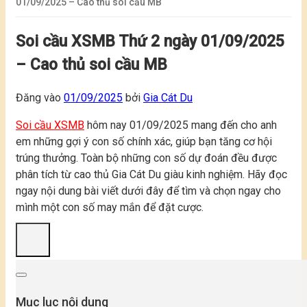
01/09/2025 – Cao thủ soi cầu MB
Soi cầu XSMB Thứ 2 ngày 01/09/2025
– Cao thủ soi cầu MB
Đăng vào
01/09/2025
bởi
Gia Cát Du
Soi cầu XSMB
hôm nay
01/09/2025
mang đến cho anh
em những gợi ý con số chính xác, giúp bạn tăng cơ hội
trúng thưởng. Toàn bộ những con số dự đoán đều được
phân tích từ cao thủ Gia Cát Du giàu kinh nghiệm. Hãy đọc
ngay nội dung bài viết dưới đây để tìm và chọn ngay cho
mình một con số may mắn để đặt cược.
Mục lục nội dung