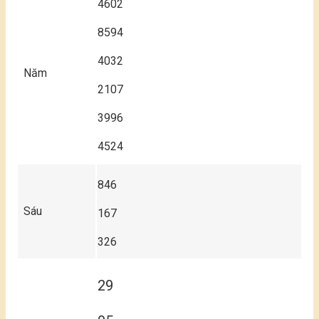
4602
8594
4032
Năm
2107
3996
4524
846
Sáu
167
326
29