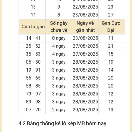
13
9
22/08/2025
23
11
8
23/08/2025
27
Số ngày
Ngày về
Gan Cực
Cặp lô gan
chưa về
gần nhất
Đại
14 - 41
8
ngày
23/08/2025
11
25 - 52
4
ngày
27/08/2025
21
35 - 53
4
ngày
27/08/2025
15
05 - 50
3
ngày
28/08/2025
19
19 - 91
3
ngày
28/08/2025
14
56 - 65
3
ngày
28/08/2025
20
58 - 85
3
ngày
28/08/2025
20
79 - 97
3
ngày
28/08/2025
12
89 - 98
3
ngày
28/08/2025
12
07 - 70
2
ngày
29/08/2025
13
4.2 Bảng thống kê lô kép MB hôm nay: