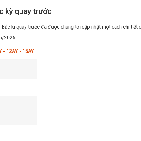
c kỳ quay trước
 Bắc kì quay trước
đã được chúng tôi cập nhật một cách chi tiết 
5/2026
Y
-
12AY
-
15AY