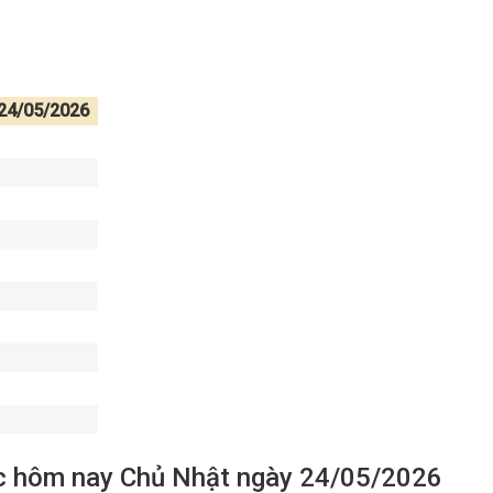
 24/05/2026
ắc hôm nay Chủ Nhật ngày 24/05/2026