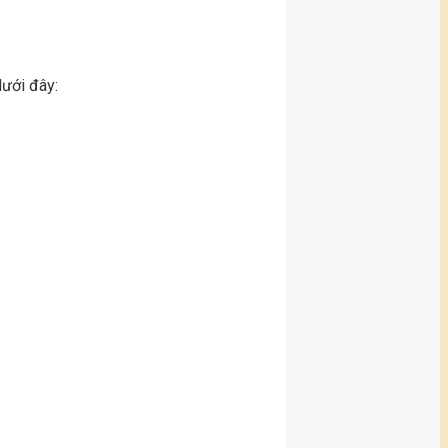
dưới đây: