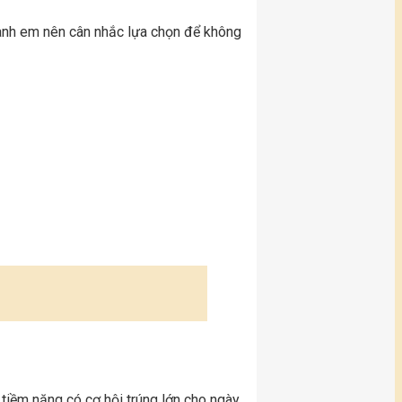
anh em nên cân nhắc lựa chọn để không
tiềm năng có cơ hội trúng lớn cho ngày