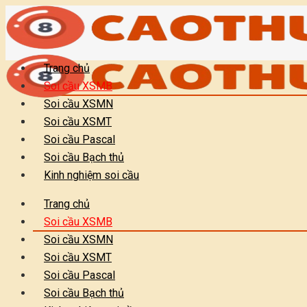
Bỏ
qua
nội
dung
Trang chủ
Soi cầu XSMB
Soi cầu XSMN
Soi cầu XSMT
Soi cầu Pascal
Soi cầu Bạch thủ
Kinh nghiệm soi cầu
Trang chủ
Soi cầu XSMB
Soi cầu XSMN
Soi cầu XSMT
Soi cầu Pascal
Soi cầu Bạch thủ