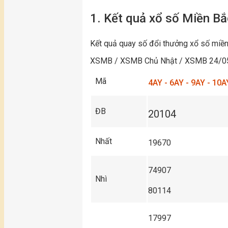
1. Kết quả xổ số Miền Bắ
Kết quả quay số đổi thưởng xổ số miền
XSMB
/
XSMB Chủ Nhật
/
XSMB 24/0
Mã
4AY
-
6AY
-
9AY
-
10A
ĐB
20104
Nhất
19670
74907
Nhì
80114
17997