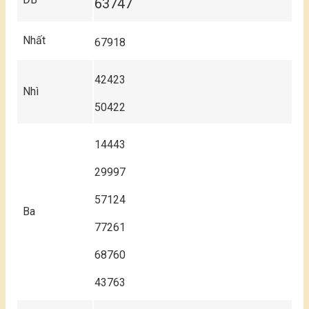
63747
Nhất
67918
42423
Nhì
50422
14443
29997
57124
Ba
77261
68760
43763