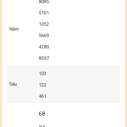
8085
5101
1052
Năm
5669
4280
8397
103
Sáu
122
461
68