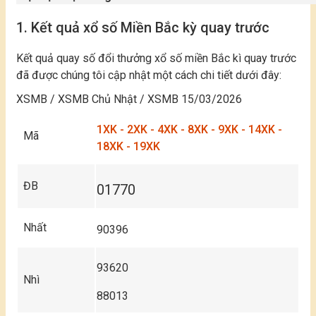
1. Kết quả xổ số Miền Bắc kỳ quay trước
Kết quả quay số đổi thưởng xổ số miền Bắc kì quay trước
đã được chúng tôi cập nhật một cách chi tiết dưới đây:
XSMB
/
XSMB Chủ Nhật
/
XSMB 15/03/2026
1XK
-
2XK
-
4XK
-
8XK
-
9XK
-
14XK
-
Mã
18XK
-
19XK
ĐB
01770
Nhất
90396
93620
Nhì
88013