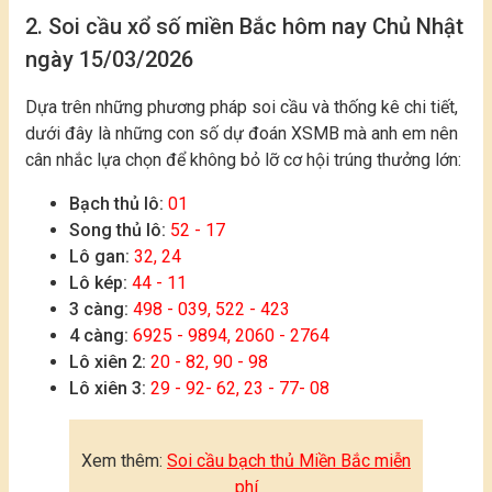
2. Soi cầu xổ số miền Bắc hôm nay Chủ Nhật
ngày 15/03/2026
Dựa trên những phương pháp soi cầu và thống kê chi tiết,
dưới đây là những con số dự đoán XSMB mà anh em nên
cân nhắc lựa chọn để không bỏ lỡ cơ hội trúng thưởng lớn:
Bạch thủ lô:
01
Song thủ lô:
52 - 17
Lô gan:
32, 24
Lô kép:
44 - 11
3 càng:
498 - 039, 522 - 423
4 càng:
6925 - 9894, 2060 - 2764
Lô xiên 2:
20 - 82, 90 - 98
Lô xiên 3:
29 - 92- 62, 23 - 77- 08
Xem thêm:
Soi cầu bạch thủ Miền Bắc miễn
phí