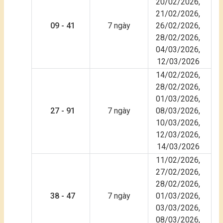
20/02/2026,
21/02/2026,
09 - 41
7 ngày
26/02/2026,
28/02/2026,
04/03/2026,
12/03/2026
14/02/2026,
28/02/2026,
01/03/2026,
27 - 91
7 ngày
08/03/2026,
10/03/2026,
12/03/2026,
14/03/2026
11/02/2026,
27/02/2026,
28/02/2026,
38 - 47
7 ngày
01/03/2026,
03/03/2026,
08/03/2026,