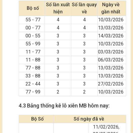
Số lần xuất
Số lần quay
Ngày về
Bộ số
hiện
về
gần nhất
55 - 77
4
4
10/03/2026
00 - 77
4
4
13/03/2026
00 - 55
3
3
14/03/2026
55 - 99
3
3
10/03/2026
11 - 77
3
3
03/03/2026
11 - 88
3
3
06/03/2026
77 - 88
3
3
13/03/2026
33 - 88
3
3
13/03/2026
22 - 44
3
3
27/02/2026
77 - 99
2
2
10/03/2026
4.3 Bảng thống kê lô xiên MB hôm nay:
Bộ Số
Số ngày đã về
11/02/2026,