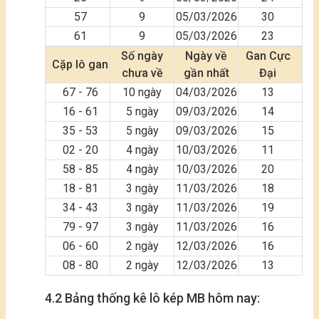
57
9
05/03/2026
30
61
9
05/03/2026
23
Số ngày
Ngày về
Gan Cực
Cặp lô gan
chưa về
gần nhất
Đại
67 - 76
10
ngày
04/03/2026
13
16 - 61
5
ngày
09/03/2026
14
35 - 53
5
ngày
09/03/2026
15
02 - 20
4
ngày
10/03/2026
11
58 - 85
4
ngày
10/03/2026
20
18 - 81
3
ngày
11/03/2026
18
34 - 43
3
ngày
11/03/2026
19
79 - 97
3
ngày
11/03/2026
16
06 - 60
2
ngày
12/03/2026
16
08 - 80
2
ngày
12/03/2026
13
4.2 Bảng thống kê lô kép MB hôm nay: