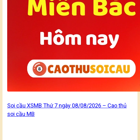
Soi cầu XSMB Thứ 7 ngày 08/08/2026 – Cao thủ
soi cầu MB