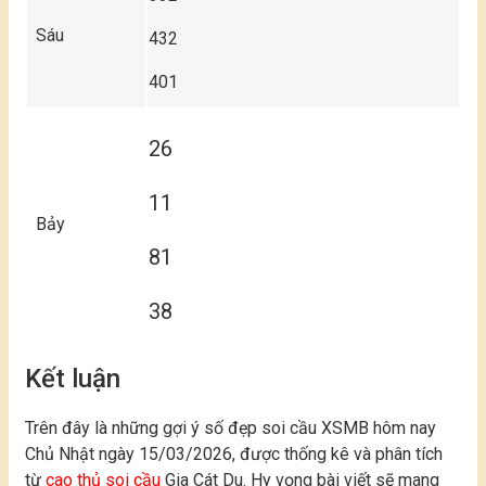
Sáu
432
401
26
11
Bảy
81
38
Kết luận
Trên đây là những gợi ý số đẹp soi cầu XSMB hôm nay
Chủ Nhật
ngày 15/03/2026
, được thống kê và phân tích
từ
cao thủ soi cầu
Gia Cát Du. Hy vọng bài viết sẽ mang