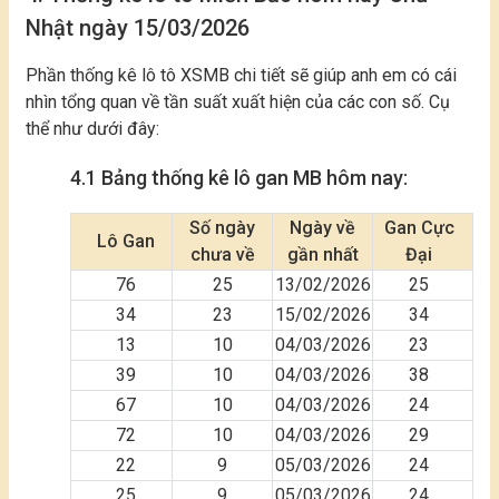
Nhật ngày 15/03/2026
Phần thống kê lô tô XSMB chi tiết sẽ giúp anh em có cái
nhìn tổng quan về tần suất xuất hiện của các con số. Cụ
thể như dưới đây:
4.1 Bảng thống kê lô gan MB hôm nay:
Số ngày
Ngày về
Gan Cực
Lô Gan
chưa về
gần nhất
Đại
76
25
13/02/2026
25
34
23
15/02/2026
34
13
10
04/03/2026
23
39
10
04/03/2026
38
67
10
04/03/2026
24
72
10
04/03/2026
29
22
9
05/03/2026
24
25
9
05/03/2026
24