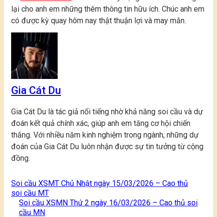
lại cho anh em những thêm thông tin hữu ích. Chúc anh em
có được kỳ quay hôm nay thật thuận lợi và may mắn.
Gia Cát Du
Gia Cát Du là tác giả nổi tiếng nhờ khả năng soi cầu và dự
đoán kết quả chính xác, giúp anh em tăng cơ hội chiến
thắng. Với nhiều năm kinh nghiệm trong ngành, những dự
đoán của Gia Cát Du luôn nhận được sự tin tưởng từ cộng
đồng.
Soi cầu XSMT Chủ Nhật ngày 15/03/2026 – Cao thủ
soi cầu MT
Soi cầu XSMN Thứ 2 ngày 16/03/2026 – Cao thủ soi
cầu MN