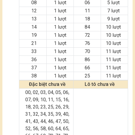
08
1 lượt
06
5 lượt
12
1 lượt
11
7 lượt
13
1 lượt
18
9 lượt
14
1 lượt
84
10 lượt
19
1 lượt
72
10 lượt
21
1 lượt
76
10 lượt
33
1 lượt
70
11 lượt
36
1 lượt
86
11 lượt
37
1 lượt
66
11 lượt
38
1 lượt
25
11 lượt
Đặc biệt chưa về
Lô tô chưa về
00, 02, 03, 04, 05, 06,
07, 09, 10, 11, 15, 16,
18, 20, 23, 25, 26, 29,
31, 32, 34, 35, 39, 40,
41, 43, 44, 46, 47, 50,
52, 56, 58, 60, 64, 65,