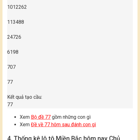
1
0
1
2
2
6
2
1
1
3
4
8
8
2
4
7
2
6
6
1
9
8
7
0
7
7
7
Kết quả tạo cầu:
77
Xem
Bộ đề 77
gồm những con gì
Xem
Đề về 77 hôm sau đánh con gì
4. Thống kê lô tô Miền Bắc hôm nay Chủ